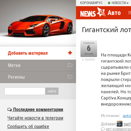
КОРОНАВИРУС
НОВОСТИ
Авто
Л
Гигантский лот
отметили
6
Добавить материал
На площади Ко
человек
в архиве
гигантский ло
Метки
сцарапывали с
на рынке Бри
Регионы
покрыли стир
желающий мог
панелей. Но т
Captiva.Конц
внедорожник
Последние комментарии
Источник:
auto
Читайте новости в телеграм
Добавил
pari
Сообщить об ошибке
нет коммента