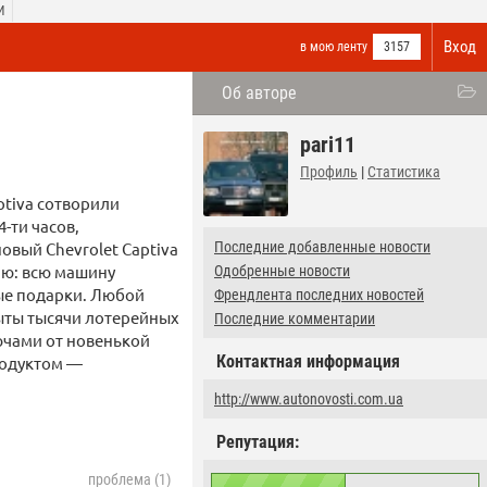
И
Вход
в мою ленту
3157
Об авторе
pari11
Профиль
|
Статистика
ptiva сотворили
-ти часов,
овый Chevrolet Captiva
Последние добавленные новости
ию: всю машину
Одобренные новости
ые подарки. Любой
Френдлента последних новостей
ыты тысячи лотерейных
Последние комментарии
ючами от новенькой
Контактная информация
родуктом —
http://www.autonovosti.com.ua
Репутация:
проблема (1)