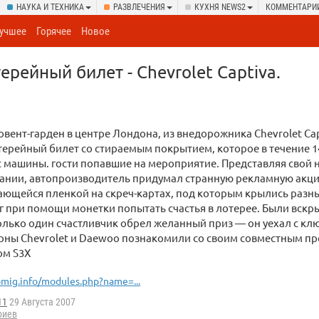
НАУКА И ТЕХНИКА
РАЗВЛЕЧЕНИЯ
КУХНЯ NEWS2
КОММЕНТАРИ
учшее
Горячее
Новое
ерейный билет - Chevrolet Captiva.
вент-гарден в центре Лондона, из внедорожника Chevrolet Ca
терейный билет со стираемым покрытием, которое в течение 14
 машины. гости попавшие на мероприятие. Представляя свой н
тании, автопроизводитель придумал странную рекламную акц
ающейся пленкой на скреч-картах, под которым крылись разн
 при помощи монетки попытать счастья в лотерее. Были вскр
олько один счастливчик обрел желанный приз — он уехал с кл
ерны Chevrolet и Daewoo познакомили со своим совместным п
ом S3X
mig.info/modules.php?name=...
11
29 Августа 2007
риев