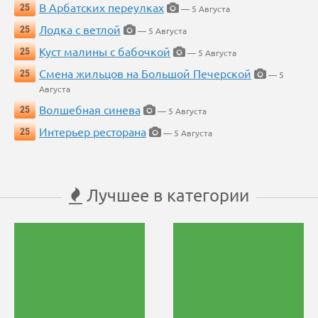
В Арбатских переулках
25
— 5 Августа
Лодка с ветлой
25
— 5 Августа
Куст малины с бабочкой
25
— 5 Августа
Смена жильцов на Большой Печерской
25
— 5
Августа
Волшебная синева
25
— 5 Августа
Интерьер ресторана
25
— 5 Августа
Лучшее в категории