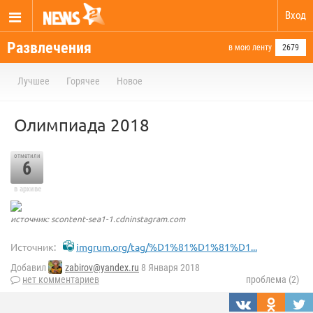
Вход
Развлечения
в мою ленту
2679
Лучшее
Горячее
Новое
Олимпиада 2018
отметили
6
в архиве
источник: scontent-sea1-1.cdninstagram.com
Источник:
imgrum.org/tag/%D1%81%D1%81%D1...
Добавил
zabirov@yandex.ru
8 Января 2018
нет комментариев
проблема (2)