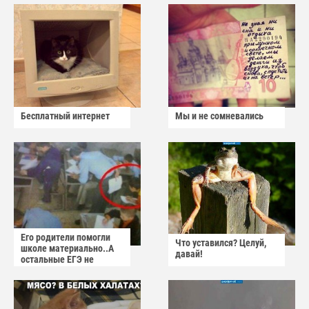
Бесплатный интернет
Мы и не сомневались
Его родители помогли
Что уставился? Целуй,
школе материально..А
давай!
остальные ЕГЭ не
сдадут