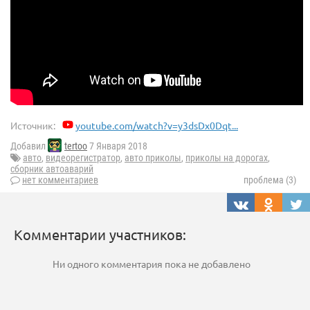
Источник:
youtube.com/watch?v=y3dsDx0Dqt...
Добавил
tertoo
7 Января 2018
авто
,
видеорегистратор
,
авто приколы
,
приколы на дорогах
,
сборник автоаварий
нет комментариев
проблема (3)
Комментарии участников:
Ни одного комментария пока не добавлено