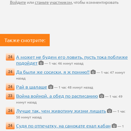
Войдите
или
станьте участником
, чтобы комментировать
Также смотрите:
А может не будем его ловить, пусть тока поближе
24
подойдет
— 1 час 46 минут назад
Да были же сосиски, я ж помню!!
24
— 1 час 47 минут
назад
Рай в шалаше
24
— 1 час 48 минут назад
Война войной, а обед по расписанию
23
— 1 час 49
минут назад
Лучше так, чем животину жизни лишать
24
— 1 час
50 минут назад
Судя по отпечатку, на самокате ехал кабан
24
— 1