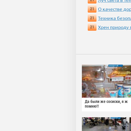
О качестве до
21
Техника безопас
21
Хрен природу 
21
Да были же сосиски, я ж
помню!!