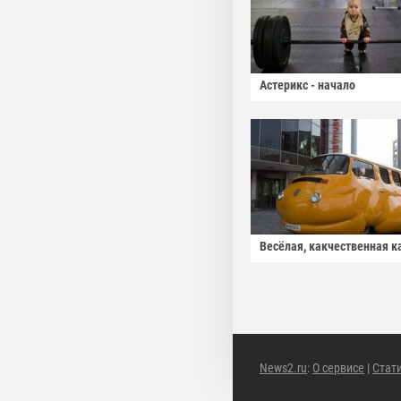
Астерикс - начало
Весёлая, какчественная к
News2.ru
:
О сервисе
|
Стат