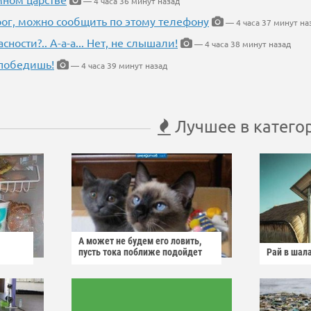
— 4 часа 36 минут назад
рог, можно сообщить по этому телефону
— 4 часа 37 минут на
ности?.. А-а-а... Нет, не слышали!
— 4 часа 38 минут назад
победишь!
— 4 часа 39 минут назад
Лучшее в катего
А может не будем его ловить,
пусть тока поближе подойдет
Рай в шал