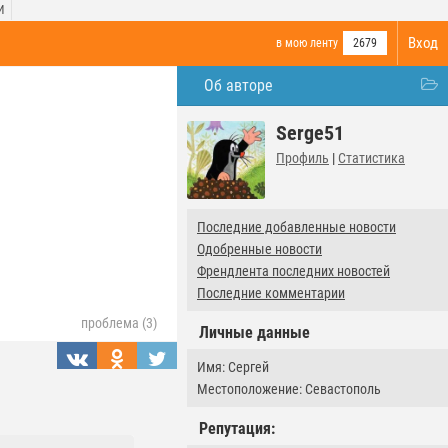
И
Вход
в мою ленту
2679
Об авторе
Serge51
Профиль
|
Статистика
Последние добавленные новости
Одобренные новости
Френдлента последних новостей
Последние комментарии
проблема (3)
Личные данные
Имя: Сергей
Местоположение: Севастополь
Репутация: