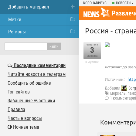
КОРОНАВИРУС
НОВОСТИ
Добавить материал
Развлеч
Метки
Россия - стра
Регионы
отметили
3
человека
в архиве
Последние комментарии
источник: pp.user
Читайте новости в телеграм
Источник:
http
Сообщить об ошибке
Добавил
Ser
Топ сайтов
меркель
,
пан
1 комментари
Забаненные участники
Правила
Частые вопросы
Комментари
Ночная тема