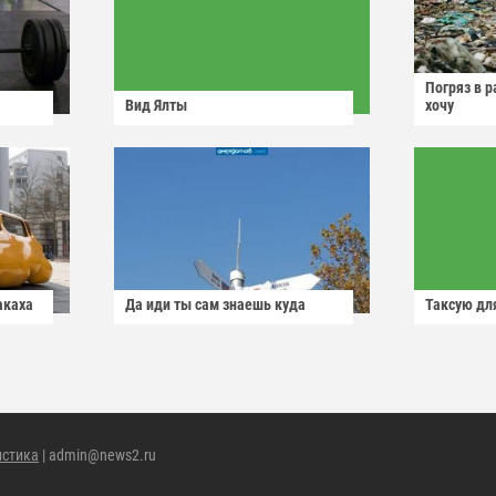
Погряз в р
Вид Ялты
хочу
акаха
Да иди ты сам знаешь куда
Таксую для
истика
| admin@news2.ru