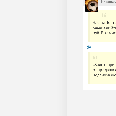
Никандр
Члены Центр
комиссии Эл
руб. В коми
.....
«Задекларир
от продажи 
недвижимос