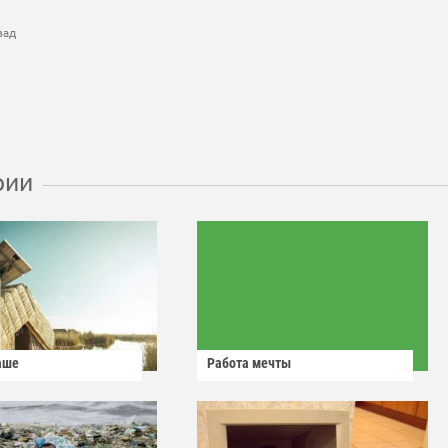
зад
рии
аше
Работа мечты