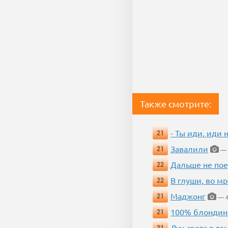
Также смотрите:
- Ты иди, иди 
21
Завалили
21
— 
Дальше не пое
22
В глуши, во мр
22
Маджонг
21
— 4
100% блондин
21
Луч света в те
21