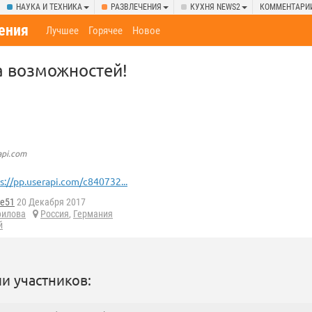
НАУКА И ТЕХНИКА
РАЗВЛЕЧЕНИЯ
КУХНЯ NEWS2
КОММЕНТАРИ
ения
Лучшее
Горячее
Новое
на возможностей!
api.com
s://pp.userapi.com/c840732...
ge51
20 Декабря 2017
филова
Россия
,
Германия
й
и участников: