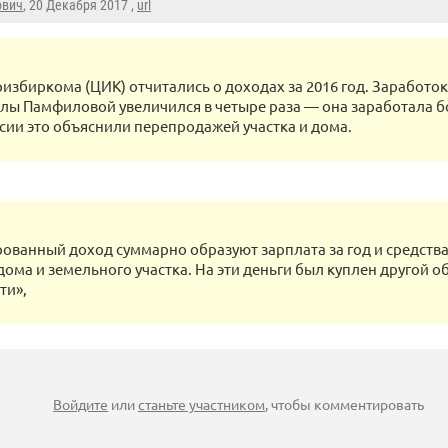
ович
, 20 Декабря 2017 ,
url
избиркома (ЦИК) отчитались о доходах за 2016 год. Заработок
лы Памфиловой увеличился в четыре раза — она заработала б
ссии это объяснили перепродажей участка и дома.
ованный доход суммарно образуют зарплата за год и средств
дома и земельного участка. На эти деньги был куплен другой о
ти»,
Войдите
или
станьте участником
, чтобы комментировать