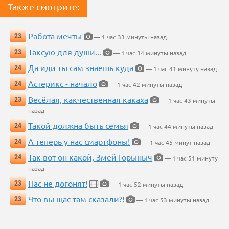
Также смотрите:
Работа мечты
23
— 1 час 33 минуты назад
Таксую для души...
23
— 1 час 34 минуты назад
Да иди ты сам знаешь куда
24
— 1 час 41 минуту назад
Астерикс - начало
24
— 1 час 42 минуты назад
Весёлая, какчественная какаха
23
— 1 час 43 минуты
назад
Такой должна быть семья
24
— 1 час 44 минуты назад
А теперь у нас смартфоны!
24
— 1 час 45 минут назад
Так вот он какой, Змей Горыныч
24
— 1 час 51 минуту
назад
Нас не догонят!
23
— 1 час 52 минуты назад
Что вы щас там сказали?!
23
— 1 час 53 минуты назад