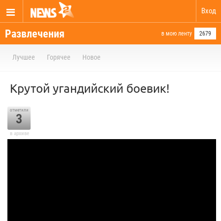
Вход
Развлечения
в мою ленту
2679
Лучшее
Горячее
Новое
Крутой угандийский боевик!
отметили
3
в архиве