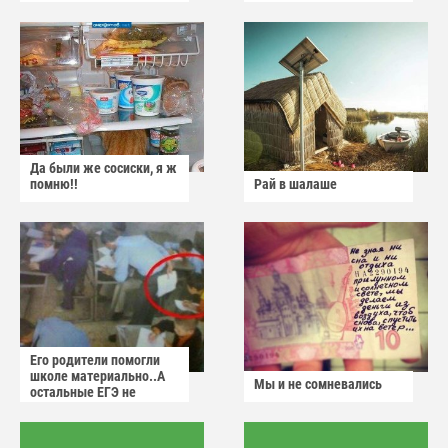
Да были же сосиски, я ж
помню!!
Рай в шалаше
Его родители помогли
школе материально..А
Мы и не сомневались
остальные ЕГЭ не
сдадут