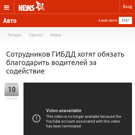
Вход
Авто
в мою ленту
3157
Лучшее
Горячее
Новое
Сотрудников ГИБДД хотят обязать
благодарить водителей за
содействие
отметили
10
в архиве