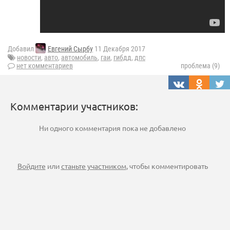
Добавил
Евгений Сырбу
11 Декабря 2017
новости
,
авто
,
автомобиль
,
гаи
,
гибдд
,
дпс
нет комментариев
проблема (9)
Комментарии участников:
Ни одного комментария пока не добавлено
Войдите
или
станьте участником
, чтобы комментировать