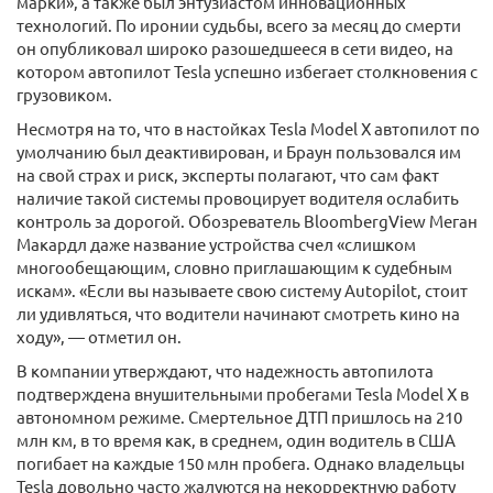
марки», а также был энтузиастом инновационных
технологий. По иронии судьбы, всего за месяц до смерти
он опубликовал широко разошедшееся в сети видео, на
котором автопилот Tesla успешно избегает столкновения с
грузовиком.
Несмотря на то, что в настойках Tesla Model X автопилот по
умолчанию был деактивирован, и Браун пользовался им
на свой страх и риск, эксперты полагают, что сам факт
наличие такой системы провоцирует водителя ослабить
контроль за дорогой. Обозреватель BloombergView Меган
Макардл даже название устройства счел «слишком
многообещающим, словно приглашающим к судебным
искам». «Если вы называете свою систему Autopilot, стоит
ли удивляться, что водители начинают смотреть кино на
ходу», — отметил он.
В компании утверждают, что надежность автопилота
подтверждена внушительными пробегами Tesla Model X в
автономном режиме. Смертельное ДТП пришлось на 210
млн км, в то время как, в среднем, один водитель в США
погибает на каждые 150 млн пробега. Однако владельцы
Tesla довольно часто жалуются на некорректную работу