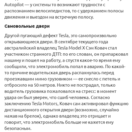
Autopilot — у системы то возникают трудности с
распознанием велосипедистов, то с удержанием полосы
движения и выездом на встречную полосу.
Самовольные двери
Другой пугающий дефект Tesla, это самопроизвольно
открывающиеся двери. В сентябре текущего года
австралийский владелец Tesla Model X Сэм Ковач стал
участником странного ДТП: по его словам, он припарковал
машину и пошел на работу, а спустя какое-то время ему
сообщили, что электромобиль попал в аварию. По какой-
то причине водительская дверь распахнулась перед
проезжавшим мимо грузовиком — ее снесло с петель и
отбросило на 50 метров. Никто не пострадал, только
водитель грузовика пожаловался на стресс: в момент
удара он был уверен, что сшиб человека. Согласно
заключению Tesla Motors, Ковач сам активировал функцию
дистанционного открытия двери (возможно, случайно
нажав на брелок), однако владелец это отрицает и
говорит, что электромобиль больше не кажется ему
безопасным.