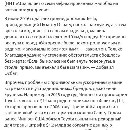
(NHTSA) заявляет о семи зафиксированных жалобах на
внезапное ускорение.
В июне 2016 года электровнедорожник Tesla,
принадлежащий Пузанту Осбагу, наехал на клумбу, а затем
врезался в здание. По словам владельца, машина
двигалась со скоростью около 10 км/ч и вдруг без причины
рванула вперед. «Ускорение было неконтролируемым и,
видимо, максимально возможным», — заявил он. Только
благодаря удачному стечению обстоятельств обошлось
без жертв: «Если бы колеса не были чуть повернуты, а
стояли прямо, мы въехали бы в магазин», — добавил
Осбаг.
Впрочем, проблемы с произвольным ускорением машин
встречаются и у «традиционных» брендов, даже очень
крупных. Например, в 2015 году суд Миннесота приговорил
Toyota к выплате $11 млн родственникам погибших в ДТП,
которое произошло в 2006 году. Причиной аварии стал
заклинивший газ и отказ тормозов модели Camry. Годом
ранее Минюст США обязал Toyota выплатить рекордный
для страны штраф в $1,2 млрд за сокрытие данных о