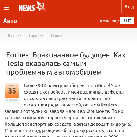
Вход
Авто
в мою ленту
3157
Лучшее
Горячее
Новое
Forbes: Бракованное будущее. Как
Tesla оказалась самым
проблемным автомобилем
Более 90% электромобилей Tesla Model S и X
отметили
35
сходят с конвейера, имея различные дефекты —
от сколов лакокрасочного покрытия до
в архиве
отсутствия ряда запчастей, об этом Reuters
заявили сотрудники завода марки во Фримонте. По их
словам, компания старается произвести как можно
больше транспортных средств, а затем доводит их до ума.
Машины, не поддающиеся быстрому ремонту, стоят на
открытой площадке — их скопилось уже около 2000.