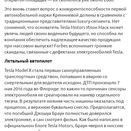
Это вновь ставит вопрос о конкурентоспособности первой
автомобильной марки Кремниевой долины в сравнении с
традиционными представителями luxury-сегмента. Нет
сомнений, что основатель Tesla Motors Илон Маск может
увлечь людей своим виденьем будущего, но способна ли
компания обеспечить надлежащее качество продукции
при массовом выпуске? Forbes вспоминает громкие
скандалы, связанные с дефектами электромобилей Tesla.
Летальный автопилот
Tesla Model X стала первым самоуправляемым
транспортным средством, попавшим в аварию со
смертельным для водителя исходом. ДТП произошло 7
мая 2016 года во Флориде: по каким-то причинам сенсоры
электромобиля не среагировали на маневр седельного
тягача. В результате нижняя часть машины оказалась под
прицепом, а верхнюю буквально снесло. Предполагается,
что погибший Джошуа Браун полностью доверился
электронике, а сам смотрел фильм. Как было написано в
официальном блоге Tesla Motors, Браун «верил в миссию