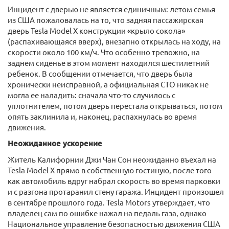
Инцидент с дверью не является единичным: летом семья
из США пожаловалась на то, что задняя пассажирская
дверь Tesla Model X конструкции «крыло сокола»
(распахивающаяся вверх), внезапно открылась на ходу, на
скорости около 100 км/ч. Что особенно тревожно, на
заднем сиденье в этом момент находился шестилетний
ребенок. В сообщении отмечается, что дверь была
хронически неисправной, а официальная СТО никак не
могла ее наладить: сначала что-то случилось с
уплотнителем, потом дверь перестала открываться, потом
опять заклинила и, наконец, распахнулась во время
движения.
Неожиданное ускорение
Житель Калифорнии Джи Чан Сон неожиданно въехал на
Tesla Model X прямо в собственную гостиную, после того
как автомобиль вдруг набрал скорость во время парковки
и с разгона протаранил стену гаража. Инцидент произошел
в сентябре прошлого года. Tesla Motors утверждает, что
владелец сам по ошибке нажал на педаль газа, однако
Национальное управление безопасностью движения США