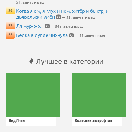
51 минуту назад
Когда я ем, я глух и нем, хитёр и быстр, и
20
дьявольски умён
— 52 минуты назад
Ля мур-р-р...
22
— 54 минуты назад
Белка в дупле чихнула
22
— 55 минут назад
Лучшее в категории
Вид Ялты
Кольский ашкрофтин