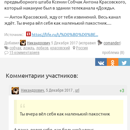
предвыборного штаба Ксении Собчак Антона Красовского,
который накануне был в здании телеканала «Дождь».
— Антон Красовский, жду от тебя извинений. Весь канал
ждёт. Ты вчера вёл себя как маленький пакостник....
Источник:
https://life.ru/t/%D0%BD%D0%BE...
Добавил
Никандрович
5 Декабря 2017 (исправил
comander
)
собчак
,
дождь
,
лобков
,
красовский
Россия
15 комментариев
проблема (8)
Комментарии участников:
Никандрович
, 5 Декабря 2017 ,
url
+3
Ты вчера вёл себя как маленький пакостник
А паша, ведет себя, как большой членс