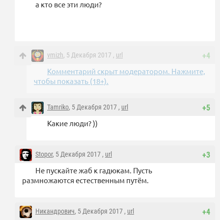
а кто все эти люди?
vmizh
, 5 Декабря 2017 ,
url
+4
Комментарий скрыт модератором. Нажмите,
чтобы показать (18+).
Tamriko
, 5 Декабря 2017 ,
url
+5
Какие люди? ))
Stopor
, 5 Декабря 2017 ,
url
+3
Не пускайте жаб к гадюкам. Пусть
размножаются естественным путём.
Никандрович
, 5 Декабря 2017 ,
url
+4