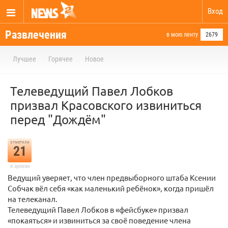
Вход
Развлечения
в мою ленту
2679
Лучшее
Горячее
Новое
Телеведущий Павел Лобков
призвал Красовского извиниться
перед "Дождём"
отметили
21
в архиве
Ведущий уверяет, что член предвыборного штаба Ксении
Собчак вёл себя «как маленький ребёнок», когда пришёл
на телеканал.
Телеведущий Павел Лобков в «фейсбуке» призвал
«покаяться» и извиниться за своё поведение члена