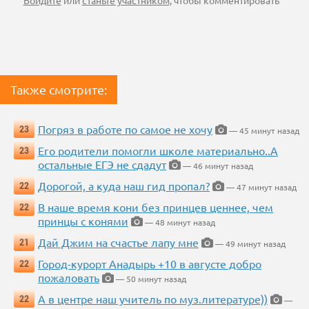
Войдите
или
станьте участником
, чтобы комментировать
Также смотрите:
Погряз в работе по самое не хочу
23
— 45 минут назад
Его родители помогли школе материально..А
23
остальные ЕГЭ не сдадут
— 46 минут назад
Дорогой, а куда наш гид пропал?
22
— 47 минут назад
В наше время кони без принцев ценнее, чем
22
принцы с конями
— 48 минут назад
Дай Джим на счастье лапу мне
21
— 49 минут назад
Город-курорт Анадырь +10 в августе добро
22
пожаловать
— 50 минут назад
А в центре наш учитель по муз.литературе))
22
—