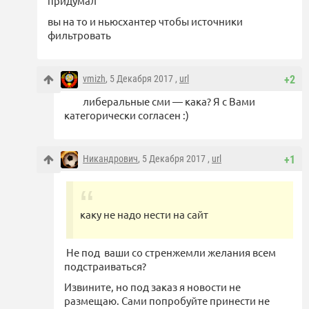
придумал
вы на то и ньюсхантер чтобы источники
фильтровать
vmizh
, 5 Декабря 2017 ,
url
+2
либеральные сми — кака? Я с Вами
категорически согласен :)
Никандрович
, 5 Декабря 2017 ,
url
+1
каку не надо нести на сайт
Не под ваши со стренжемли желания всем
подстраиваться?
Извините, но под заказ я новости не
размещаю. Сами попробуйте принести не