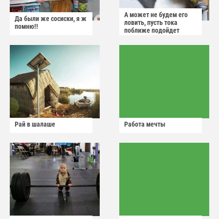
А может не будем его
Да были же сосиски, я ж
ловить, пусть тока
помню!!
поближе подойдет
Рай в шалаше
Работа мечты