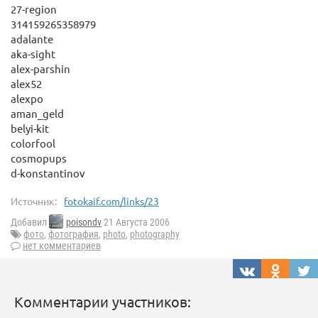
27-region
314159265358979
adalante
aka-sight
alex-parshin
alex52
alexpo
aman_geld
belyi-kit
colorfool
cosmopups
d-konstantinov
Источник:
fotokaif.com/links/23
Добавил
poisondv
21 Августа 2006
фото
,
фотография
,
photo
,
photography
нет комментариев
Комментарии участников: