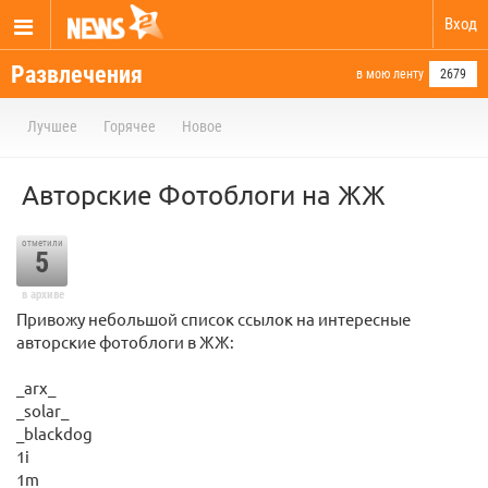
Вход
Развлечения
в мою ленту
2679
Лучшее
Горячее
Новое
Авторские Фотоблоги на ЖЖ
отметили
5
в архиве
Привожу небольшой список ссылок на интересные
авторские фотоблоги в ЖЖ:
_arx_
_solar_
_blackdog
1i
1m