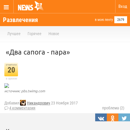
Вход
Развлечения
в мою ленту
2679
Лучшее
Горячее
Новое
«Два сапога - пара»
отметили
20
в архиве
источник: pbs.twimg.com
Добавил
Никандрович
23 Ноября 2017
4 комментария
проблема (2)