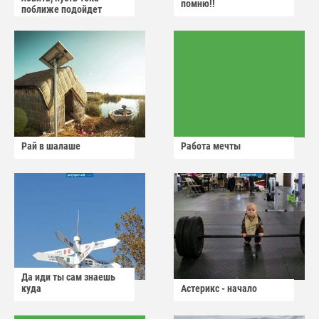
помню!!
поближе подойдет
Рай в шалаше
Работа мечты
Да иди ты сам знаешь
куда
Астерикс - начало