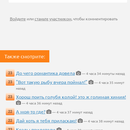
Войдите
или
станьте участником
, чтобы комментировать
Также смотрите:
До чего романтика довела
23
— 4 часа 34 минуты назад
"Вот такую рыбу вчера поймал!"
23
— 4 часа 35 минут
назад
Хорош поить голубя колой! это ж голимая химия!
23
— 4 часа 36 минут назад
А моя-то где?
22
— 4 часа 37 минут назад
Дай хоть я тебя приласкаю!
22
— 4 часа 38 минут назад
Козлы прилетели
23