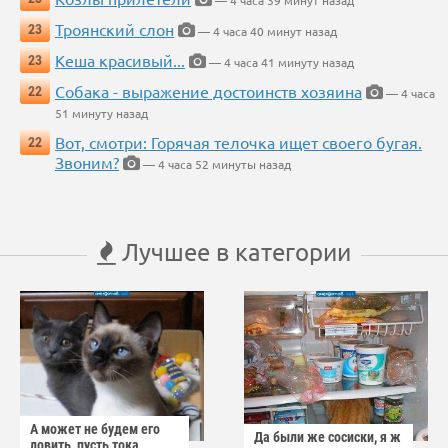
— 4 часа 39 минут назад
Троянский слон
23
— 4 часа 40 минут назад
Кеша красивый...
23
— 4 часа 41 минуту назад
Собака - выражение достоинств хозяина
22
— 4 часа
51 минуту назад
Вот, смотри: Горячая телочка ищет своего бугая.
22
Звоним?
— 4 часа 52 минуты назад
Лучшее в категории
А может не будем его
Да были же сосиски, я ж
ловить, пусть тока