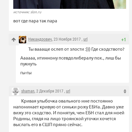
источник: slon.ru
вот где пара так пара
Никандрович
, 23 Ноября 2017 ,
url
+1
Ты ваааще ослеп от злости :))) Где сходството?
Аааааа, итинному псевдолибералу пох., лиш бы
пукнуть
гы-гы
shaman
, 2 Декабря 2017 ,
url
0
Кривая улыбочка овального мне постоянно
напоминает кривую от синьки рожу ЕБНа. Давно уже
вижу это сходство. И помятуя, чем ЕБН стал для моей
Родины, глядя на лицо троянской уточки хочется
выслать его в СШП прямо сейчас.