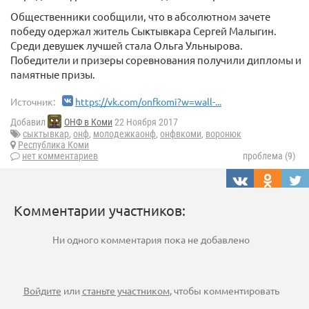
Общественники сообщили, что в абсолютном зачете
победу одержал житель Сыктывкара Сергей Малыгин.
Среди девушек лучшей стала Ольга Ульнырова.
Победители и призеры соревнования получили дипломы и
памятные призы.
Источник:
https://vk.com/onfkomi?w=wall-...
Добавил
ОНФ в Коми
22 Ноября 2017
сыктывкар
,
онф
,
молодежкаонф
,
онфвкоми
,
воронюк
Республика Коми
нет комментариев
проблема (9)
Комментарии участников:
Ни одного комментария пока не добавлено
Войдите
или
станьте участником
, чтобы комментировать