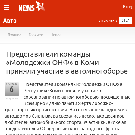
Вход
Авто
в мою ленту
3157
Лучшее
Горячее
Новое
Представители команды
«Молодежки ОНФ» в Коми
приняли участие в автомногоборье
Представители команды «Молодежки ОНФ» в
отметили
6
Республике Коми приняли участие в
соревновании по автомногоборью, посвященные
в архиве
Всемирному дню памяти жертв дорожно-
транспортных происшествий. На состязание на одном из
автодромов Сыктывкара съехались несколько десятков
любителей автомобильного спорта. Участники, включая
представителей Общероссийского народного фронта,
продемонстрировали свое мастерство в управлении