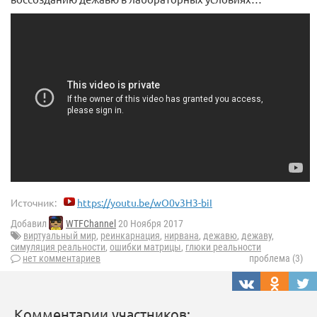
Источник:
https://youtu.be/wO0v3H3-biI
Добавил
WTFChannel
20 Ноября 2017
виртуальный мир
,
реинкарнация
,
нирвана
,
дежавю
,
дежаву
,
симуляция реальности
,
ошибки матрицы
,
глюки реальности
нет комментариев
проблема (3)
Комментарии участников: