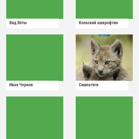
Вид Ялты
Кольский ашкрофтин
Иван Чернов
Симпатяги