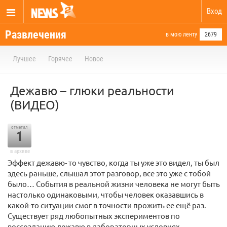
Вход
Развлечения
в мою ленту
2679
Лучшее
Горячее
Новое
Дежавю – глюки реальности
(ВИДЕО)
отметил
1
в архиве
Эффект дежавю- то чувство, когда ты уже это видел, ты был
здесь раньше, слышал этот разговор, все это уже с тобой
было… События в реальной жизни человека не могут быть
настолько одинаковыми, чтобы человек оказавшись в
какой-то ситуации смог в точности прожить ее ещё раз.
Существует ряд любопытных экспериментов по
воссозданию дежавю в лабораторных условиях…