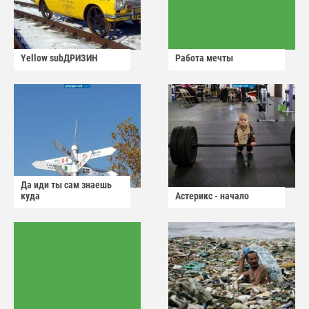
Yellow subДРИЗИН
Работа мечты
Да иди ты сам знаешь
куда
Астерикс - начало