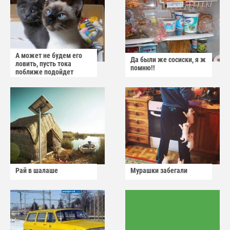
А может не будем его
Да были же сосиски, я ж
ловить, пусть тока
помню!!
поближе подойдет
Рай в шалаше
Мурашки забегали