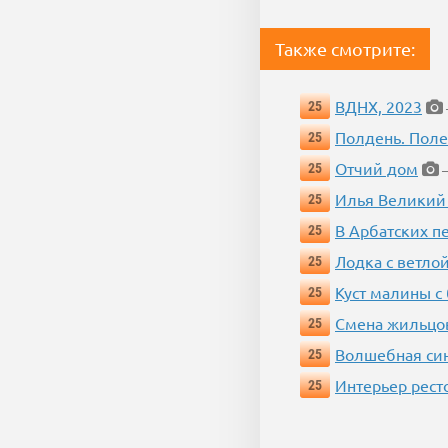
Также смотрите:
ВДНХ, 2023
25
Полдень. Пол
25
Отчий дом
25
—
Илья Великий
25
В Арбатских п
25
Лодка с ветло
25
Куст малины с
25
Смена жильцо
25
Волшебная си
25
Интерьер рест
25