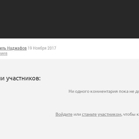
иль Наджафов
19 Ноября 2017
риев
и участников:
Ни одного комментария пока не 
Войдите
или
станьте участником
, чтобы