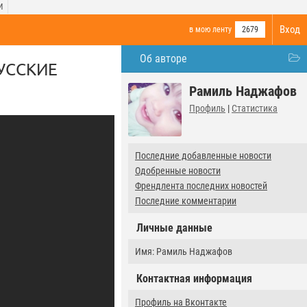
И
Вход
в мою ленту
2679
Об авторе
УССКИЕ
Рамиль Наджафов
Профиль
|
Статистика
Последние добавленные новости
Одобренные новости
Френдлента последних новостей
Последние комментарии
Личные данные
Имя: Рамиль Наджафов
Контактная информация
Профиль на Вконтакте