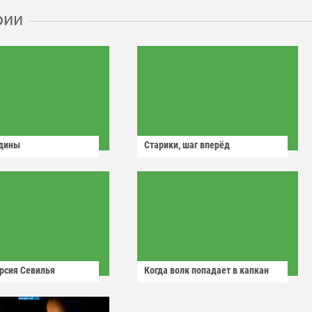
рии
одины
Старики, шаг вперёд
рсия Севилья
Когда волк попадает в капкан