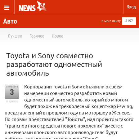
Вход
Авто
в мою ленту
3157
Лучшее
Горячее
Новое
Toyota и Sony совместно
разработают одноместный
автомобиль
Корпорации Toyota и Sony объявили о своем
отметили
3
намерении совместно разработать новый
одноместный автомобиль, который во многом
в архиве
будет похож на трехколесный коцепт-кар i-swing,
представленный в прошлом году на моторшоу в Женеве.
По словам представителей "Тойоты", над проектом такого
"транспортного средства нового поколения" вместе с
инженерами японского автопроизоводителя будут
работать только семь сотрудников "Сони".