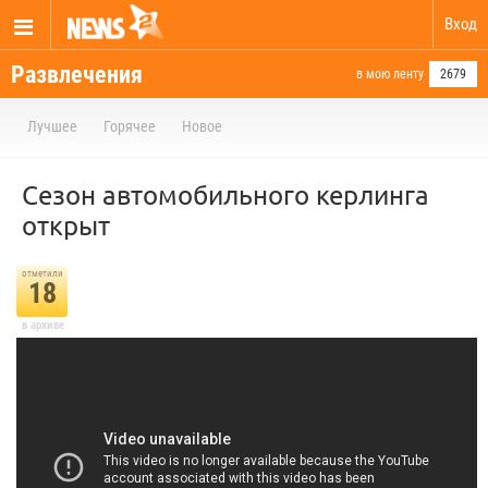
Вход
Развлечения
в мою ленту
2679
Лучшее
Горячее
Новое
Сезон автомобильного керлинга
открыт
отметили
18
в архиве