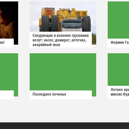
Следующие в колонне грузовики
везут: насос, домкрат, аптечка,
ик!
Фермин Га
аварийный знак
Летнее кр
Последнее печенье
миссис Ву