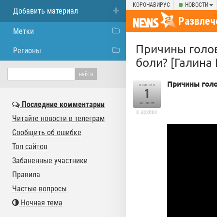
КОРОНАВИРУС
НОВОСТИ
Добавить материал
Развлеч
Метки
Причины голов
Регионы
боли? [Галина
Причины гол
отметил
1
Последние комментарии
человек
в архиве
Читайте новости в телеграм
Сообщить об ошибке
Топ сайтов
Забаненные участники
Правила
Частые вопросы
Ночная тема