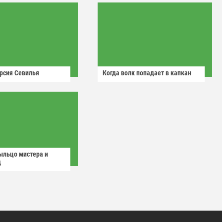
рсия Севилья
Когда волк попадает в капкан
ыльцо мистера и
д