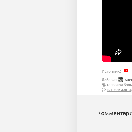
Источник:
h
Добавил
Але
головная боль
нет коммента
Комментари