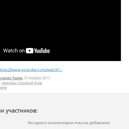
ttps://www.youtube.com/watch?...
ксандр Ларин
15 Ноября 2017
,
причины головной боли
риев
и участников:
Ни одного комментария пока не добавлено