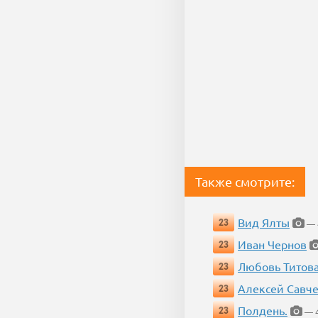
Также смотрите:
Вид Ялты
23
— 4
Иван Чернов
23
Любовь Титов
23
Алексей Савч
23
Полдень.
23
— 4