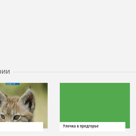
рии
Улочка в предгорье