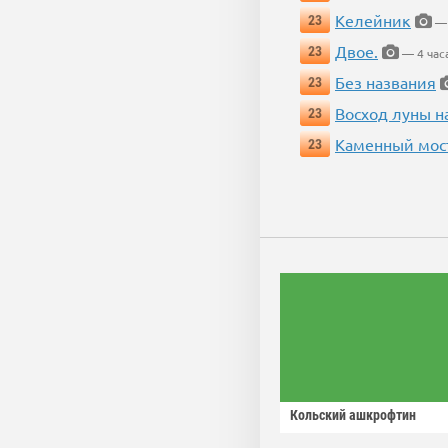
Келейник
23
— 
Двое.
23
— 4 час
Без названия
23
Восход луны н
23
Каменный мос
23
Кольский ашкрофтин