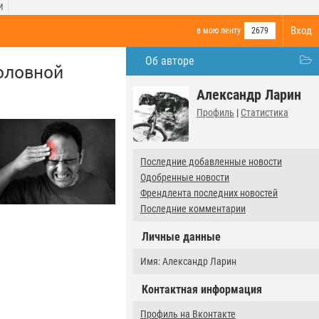
И
Вход
в мою ленту
2679
Об авторе
головной
Александр Ларин
Профиль
|
Статистика
Последние добавленные новости
Одобренные новости
Френдлента последних новостей
Последние комментарии
Личные данные
Имя: Александр Ларин
Контактная информация
Профиль на Вконтакте