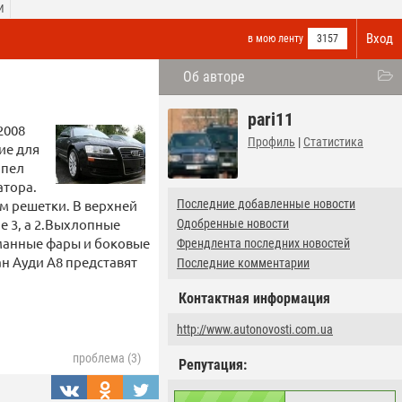
И
Вход
в мою ленту
3157
Об авторе
pari11
2008
Профиль
|
Статистика
ие для
рпел
атора.
м решетки. В верхней
Последние добавленные новости
е 3, а 2.Выхлопные
Одобренные новости
уманные фары и боковые
Френдлента последних новостей
н Ауди A8 представят
Последние комментарии
Контактная информация
http://www.autonovosti.com.ua
проблема (3)
Репутация: