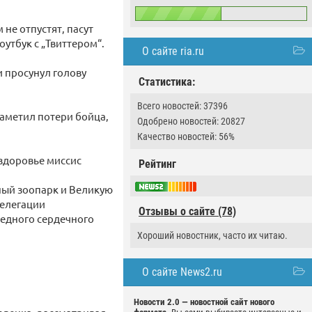
 не отпустят, пасут
утбук с „Твиттером“.
О сайте ria.ru
и просунул голову
Статистика:
Всего новостей: 37396
заметил потери бойца,
Одобрено новостей: 20827
Качество новостей: 56%
 здоровье миссис
Рейтинг
тный зоопарк и Великую
делегации
Отзывы о сайте (78)
редного сердечного
Хороший новостник, часто их читаю.
О сайте News2.ru
Новости 2.0 — новостной сайт нового