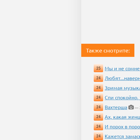
Также смотрите:
Мы и не сомне
25
Любят...навер
24
Зримая музык
24
Спи спокойно, 
24
Вахтерша
24
— 2
Ах, какая жен
24
И порох в поро
24
Кажется замас
24