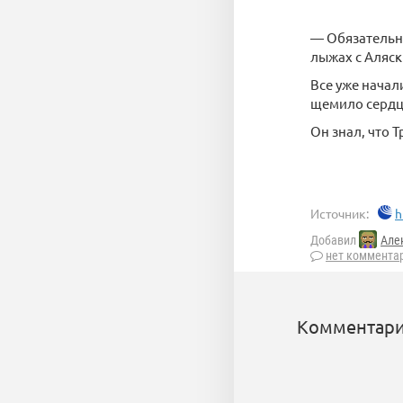
— Обязательно
лыжах с Аляск
Все уже начал
щемило сердц
Он знал, что 
Источник:
h
Добавил
Але
нет коммента
Комментари