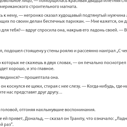
довольное лицо, — поморщилась красивая двадцатилетняя сл
мериканского строительного магната.
 к нему, — негромко сказал худощавый подтянутый мужчина л
ащих по своим делам беспечных парижан. — Мне кажется, он д
я для тебя?— вдруг спросила она, накрыв его ладонь своей. — 
л, подошел стоящему у стены роялю и рассеянно наиграл „С че
о которых не скажешь в двух словах, — он печально посмотрел в
удет хорошо, и это главное.
увидимся?— прошептала она.
он коснулся ее щеки, стирая с нее слезу. — Когда-нибудь, где-
те нас представят друг другу…
 головой, отгоняя нахлынувшие воспоминания.
 ей привет, Дональд, — сказал он Трампу, что означало: „Ладн
й раз“.