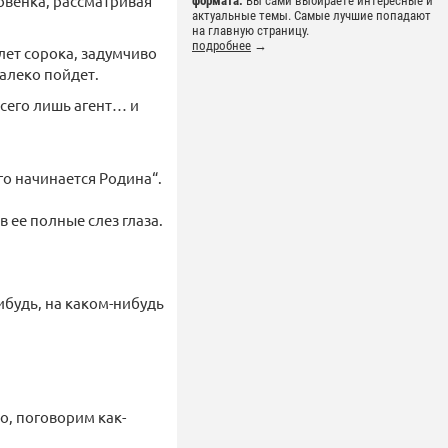
овенка, рассматривая
формата.
Вы сами выбираете интересные и
актуальные темы. Самые лучшие попадают
на главную страницу.
подробнее
→
ет сорока, задумчиво
алеко пойдет.
Всего лишь агент… и
го начинается Родина“.
 ее полные слез глаза.
нибудь, на каком-нибудь
о, поговорим как-