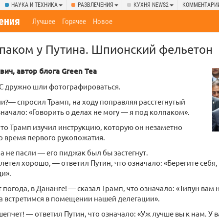
НАУКА И ТЕХНИКА
РАЗВЛЕЧЕНИЯ
КУХНЯ NEWS2
КОММЕНТАРИ
ения
Лучшее
Горячее
Новое
паком у Путина. Шпионский фельетон
ич, автор блога Green Tea
 дружно шли фотографироваться.
и?— спросил Трамп, на ходу поправляя расстегнутый
значало: «Говорить о делах не могу — я под колпаком».
что Трамп изучил инструкцию, которую он незаметно
о время первого рукопожатия.
а не пасли — его пиджак был бы застегнут.
летел хорошо, — ответил Путин, что означало: «Берегите себя, 
и».
 погода, в Дананге! — сказал Трамп, что означало: «Типун вам 
а встретимся в помещении нашей делегации».
шепчет! — ответил Путин, что означало: «Уж лучше вы к нам. У 