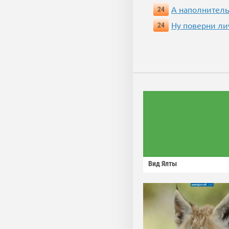
А наполнитель
24
Ну поверни ли
24
Вид Ялты