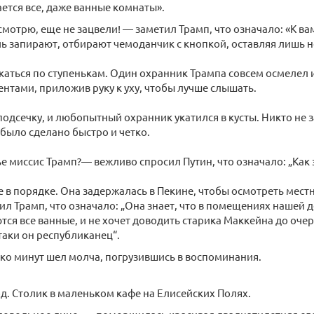
ется все, даже ванные комнаты».
смотрю, еще не зацвели! — заметил Трамп, что означало: «К вам
чь запирают, отбирают чемоданчик с кнопкой, оставляя лишь но
скаться по ступенькам. Один охранник Трампа совсем осмелел 
нтами, приложив руку к уху, чтобы лучше слышать.
подсечку, и любопытный охранник укатился в кусты. Никто не 
 было сделано быстро и четко.
е миссис Трамп?— вежливо спросил Путин, что означало: „Как
е в порядке. Она задержалась в Пекине, чтобы осмотреть мес
тил Трамп, что означало: „Она знает, что в помещениях нашей 
ся все ванные, и не хочет доводить старика Маккейна до оче
-таки он республиканец“.
ко минут шел молча, погрузившись в воспоминания.
од. Столик в маленьком кафе на Елисейских Полях.