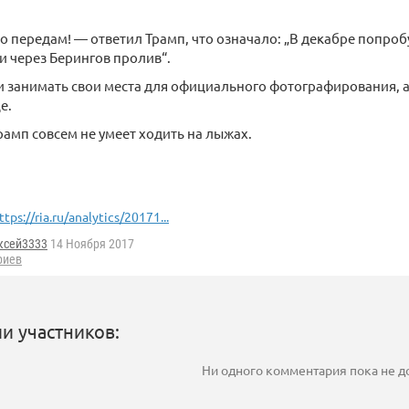
 передам! — ответил Трамп, что означало: „В декабре попроб
и через Берингов пролив“.
и занимать свои места для официального фотографирования, а 
е.
Трамп совсем не умеет ходить на лыжах.
ttps://ria.ru/analytics/20171...
ксей3333
14 Ноября 2017
риев
и участников:
Ни одного комментария пока не 