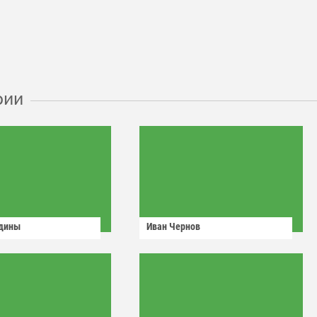
рии
одины
Иван Чернов