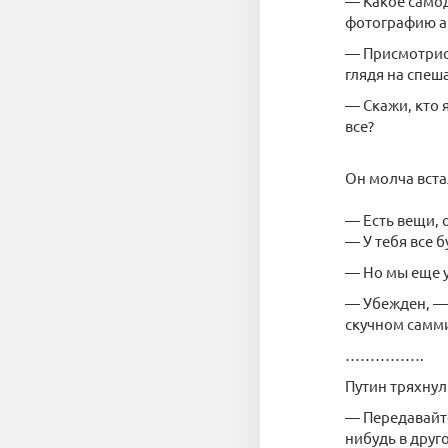
— Какое само
фотографию а
— Присмотрись
глядя на спеш
— Скажи, кто 
все?
Он молча вста
— Есть вещи, 
— У тебя все б
— Но мы еще 
— Убежден, — 
скучном самми
…………….
Путин тряхнул
— Передавайте
нибудь в друго