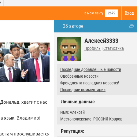
И
Вход
в мою ленту
2679
Об авторе
Алексей3333
Профиль
|
Статистика
Последние добавленные новости
Одобренные новости
Френдлента последних новостей
Последние комментарии
Дональд, хватит с нас
Личные данные
Имя: Алексей
на язык, Владимир!
Местоположение: РОССИЯ Ковров
Репутация:
вас там прослушивается