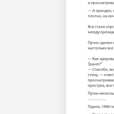
и просматрива
— А орхидеи, 
плотно, на но
Все стали спу
между президе
Путин сделал 
настолько все
— Как здоровь
Трамп?“
— Спасибо, вс
стену, — отве
просматривают
приступа, все
Путин несколь
……………
Париж, 1990 г