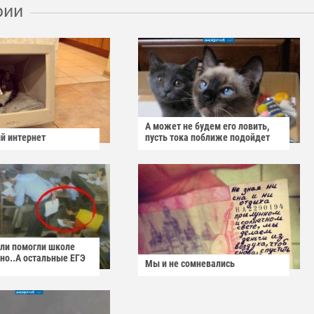
рии
А может не будем его ловить,
й интернет
пусть тока поближе подойдет
ели помогли школе
но..А остальные ЕГЭ
Мы и не сомневались