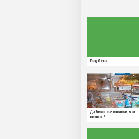
Вид Ялты
Да были же сосиски, я ж
помню!!