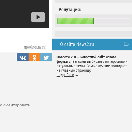
Репутация:
О сайте News2.ru
проблема (5)
Новости 2.0 — новостной сайт нового
формата.
Вы сами выбираете интересные и
актуальные темы. Самые лучшие попадают
на главную страницу.
подробнее
→
 комментировать