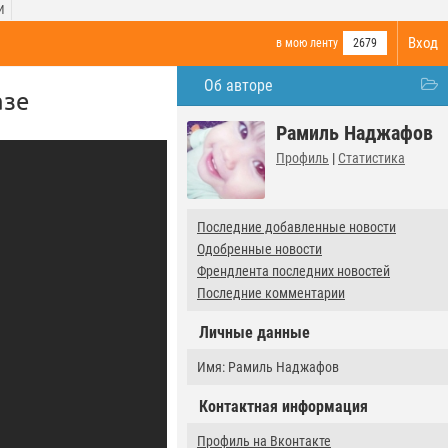
И
Вход
в мою ленту
2679
Об авторе
азе
Рамиль Наджафов
Профиль
|
Статистика
Последние добавленные новости
Одобренные новости
Френдлента последних новостей
Последние комментарии
Личные данные
Имя: Рамиль Наджафов
Контактная информация
Профиль на Вконтакте