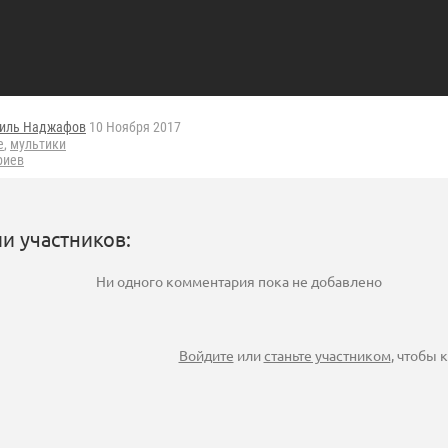
иль Наджафов
10 Ноября 2017
е
,
мультики
риев
и участников:
Ни одного комментария пока не добавлено
Войдите
или
станьте участником
, чтобы