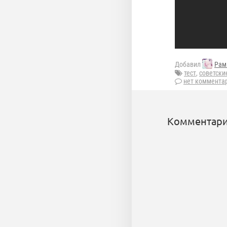
Добавил
Рам
тест
,
советски
нет коммента
Комментари