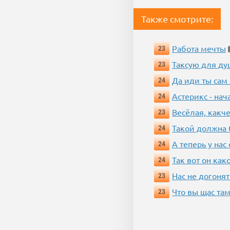
Также смотрите:
Работа мечты
23
Таксую для душ
23
Да иди ты сам
24
Астерикс - нач
24
Весёлая, какч
23
Такой должна 
24
А теперь у нас
24
Так вот он ка
24
Нас не догонят
23
Что вы щас там
23