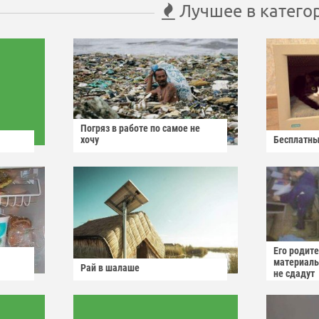
Лучшее в катего
Погряз в работе по самое не
хочу
Бесплатны
Его родит
материаль
Рай в шалаше
не сдадут