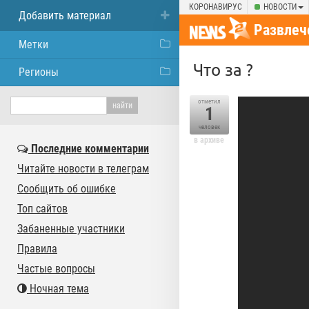
КОРОНАВИРУС
НОВОСТИ
Добавить материал
Развлеч
Метки
Что за ?
Регионы
отметил
1
человек
в архиве
Последние комментарии
Читайте новости в телеграм
Сообщить об ошибке
Топ сайтов
Забаненные участники
Правила
Частые вопросы
Ночная тема