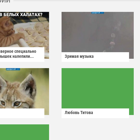
аверное специально
мышек налепили...
Зримая музыка
Любовь Титова