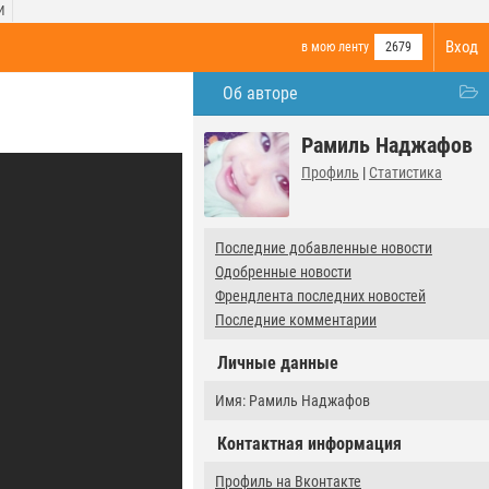
И
Вход
в мою ленту
2679
Об авторе
Рамиль Наджафов
Профиль
|
Статистика
Последние добавленные новости
Одобренные новости
Френдлента последних новостей
Последние комментарии
Личные данные
Имя: Рамиль Наджафов
Контактная информация
Профиль на Вконтакте