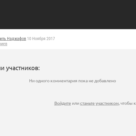
иль Наджафов
10 Ноября 2017
риев
и участников:
Ни одного комментария пока не добавлено
Войдите
или
станьте участником
, чтобы