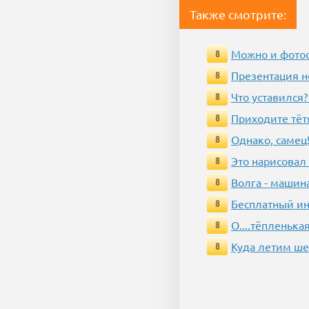
Также смотрите:
Можно и фотос
8
Презентация 
8
Что уставился?
8
Приходите тёт
8
Однако, самец!
8
Это нарисовал
8
Волга - машин
8
Бесплатный ин
8
О....тёпленькая
8
Куда летим ш
8