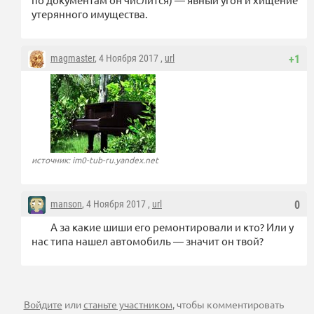
утерянного имущества.
magmaster
, 4 Ноября 2017 ,
url
+1
источник: im0-tub-ru.yandex.net
manson
, 4 Ноября 2017 ,
url
0
А за какие шиши его ремонтировали и кто? Или у
нас типа нашел автомобиль — значит он твой?
Войдите
или
станьте участником
, чтобы комментировать