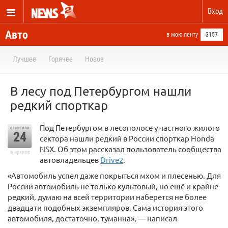
Вход
Авто
в мою ленту
3157
Лучшее
Горячее
Новое
В лесу под Петербургом нашли
редкий спорткар
Под Петербургом в лесополосе у частного жилого
отметили
24
сектора нашли редкий в России спорткар Honda
NSX. Об этом рассказал пользователь сообщества
в архиве
автовладельцев
Drive2
.
«Автомобиль успел даже покрыться мхом и плесенью. Для
России автомобиль не только культовый, но ещё и крайне
редкий, думаю на всей территории наберется не более
двадцати подобных экземпляров. Сама история этого
автомобиля, достаточно, туманна», — написал