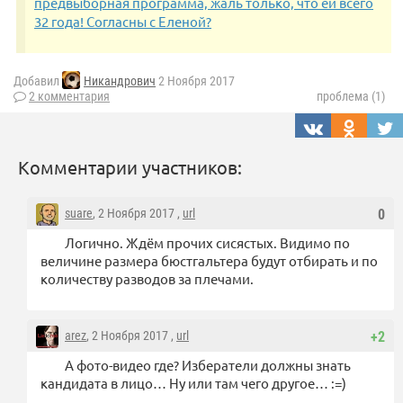
предвыборная программа, жаль только, что ей всего
32 года! Согласны с Еленой?
Добавил
Никандрович
2 Ноября 2017
2 комментария
проблема (1)
Комментарии участников:
suare
, 2 Ноября 2017 ,
url
0
Логично. Ждём прочих сисястых. Видимо по
величине размера бюстгальтера будут отбирать и по
количеству разводов за плечами.
arez
, 2 Ноября 2017 ,
url
+2
А фото-видео где? Избератели должны знать
кандидата в лицо… Ну или там чего другое… :=)