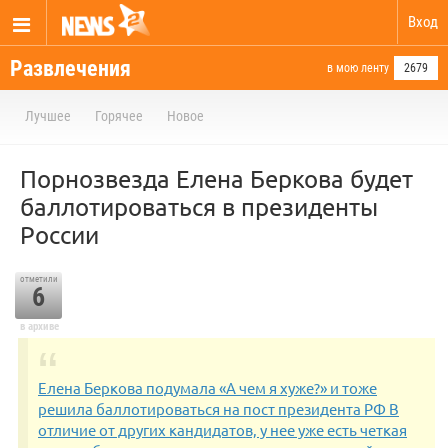
Вход
Развлечения
в мою ленту
2679
Лучшее
Горячее
Новое
Порнозвезда Елена Беркова будет
баллотироваться в президенты
России
отметили
6
в архиве
Елена Беркова подумала «А чем я хуже?» и тоже
решила баллотироваться на пост президента РФ В
отличие от других кандидатов, у нее уже есть четкая