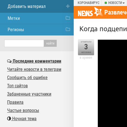
КОРОНАВИРУС
НОВОСТИ
Добавить материал
Развлеч
Метки
Когда подцепи
Регионы
отметили
3
человека
в архиве
Последние комментарии
Читайте новости в телеграм
Сообщить об ошибке
Топ сайтов
Забаненные участники
Правила
Частые вопросы
Ночная тема