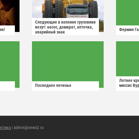
Следующие в колонне грузовики
везут: насос, домкрат, аптечка,
ик!
Фермин Га
аварийный знак
Летнее кр
Последнее печенье
миссис Ву
истика
| admin@news2.ru