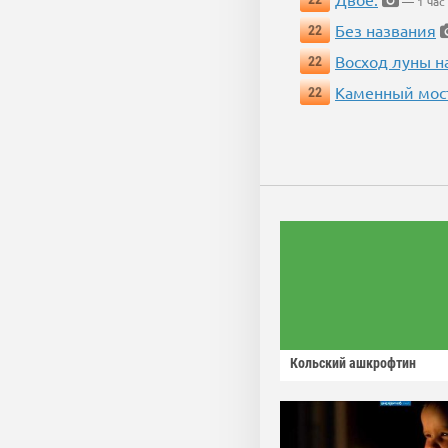
— 1 час
Без названия
22
Восход луны н
22
Каменный мос
22
Кольский ашкрофтин