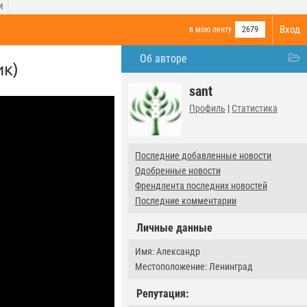
И
Вход
в мою ленту
2679
Об авторе
ик)
sant
Профиль
|
Статистика
Последние добавленные новости
Одобренные новости
Френдлента последних новостей
Последние комментарии
Личные данные
Имя: Александр
Местоположение: Ленинград
Репутация: