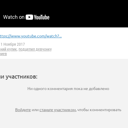
ttps://www.youtube.com/watch?...
1 Ноября 2017
ений кулик
,
подцепил девчонку
риев
и участников:
Ни одного комментария пока не добавлено
Войдите
или
станьте участником
, чтобы комментировать