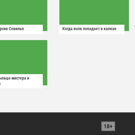
рсия Севилья
Когда волк попадает в капкан
ыльцо мистера и
д
18+