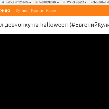
НАУКА И ТЕХНИКА
РАЗВЛЕЧЕНИЯ
КУХНЯ NEWS2
КОММЕНТАРИ
ения
Лучшее
Горячее
Новое
л девчонку на halloween (#ЕвгенийКул