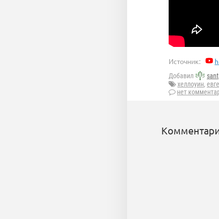
Источник:
h
Добавил
sant
хеллоуин
,
евг
нет коммента
Комментари