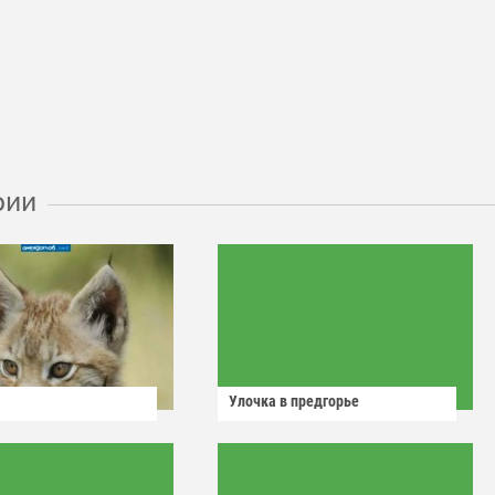
рии
Улочка в предгорье