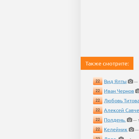
Также смотрите:
Вид Ялты
22
— 1
Иван Чернов
22
Любовь Титов
22
Алексей Савч
22
Полдень.
22
— 1
Келейник
22
— 
Двое.
22