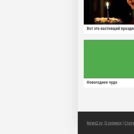
Вот это настоящий праздн
Новогоднее чудо
News2.ru
:
О сервисе
|
Стат