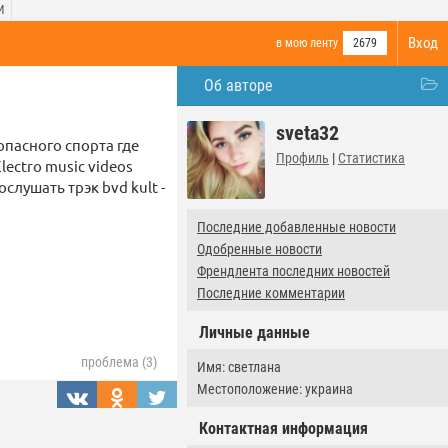
И
Вход
в мою ленту
2679
Об авторе
sveta32
опасного спорта где
Профиль
|
Статистика
ectro music videos
лушать трэк bvd kult -
Последние добавленные новости
Одобренные новости
Френдлента последних новостей
Последние комментарии
Личные данные
проблема (3)
Имя: светлана
Местоположение: украина
Контактная информация