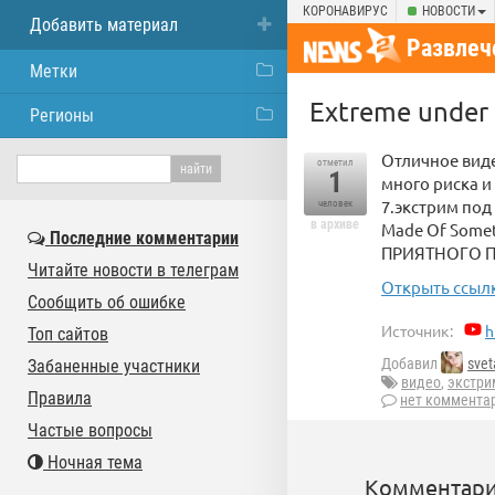
КОРОНАВИРУС
НОВОСТИ
Добавить материал
Развлеч
Метки
Extreme under 
Регионы
Отличное виде
отметил
1
много риска и
7.экстрим под
человек
в архиве
Made Of Someth
Последние комментарии
ПРИЯТНОГО 
Читайте новости в телеграм
Открыть ссылк
Сообщить об ошибке
Источник:
h
Топ сайтов
Добавил
sve
Забаненные участники
видео
,
экстри
Правила
нет коммента
Частые вопросы
Ночная тема
Комментари