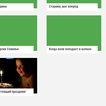
одины
Старики, шаг вперёд
рсия Севилья
Когда волк попадает в капкан
астоящий праздник!