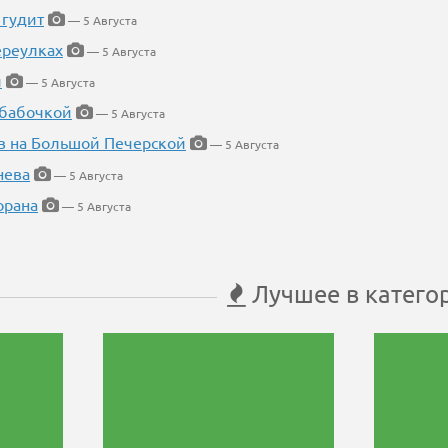
 гудит
— 5 Августа
ереулках
— 5 Августа
й
— 5 Августа
 бабочкой
— 5 Августа
в на Большой Печерской
— 5 Августа
нева
— 5 Августа
орана
— 5 Августа
Лучшее в катего