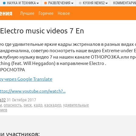
НАУКА И ТЕХНИКА
РАЗВЛЕЧЕНИЯ
КУХНЯ NEWS2
КОММЕНТАРИ
ения
Лучшее
Горячее
Новое
Electro music videos 7
En
о где удивительные яркие кадры экстремалов в разных видах 
 андреналина, советую посмотреть наше видео Extreme under El
 клубную музыку видео 7 на нашем канале OТМОРОЗКА.или прос
ing (feat. Will Heggadon) в направление Electro .
ПРОСМОТРА
у через Google Translate
ttps://www.youtube.com/watch?...
ta32
31 Октября 2017
м
,
опасность
,
риск
,
кадр
,
каскадер
,
удивительные
риев
и участников: