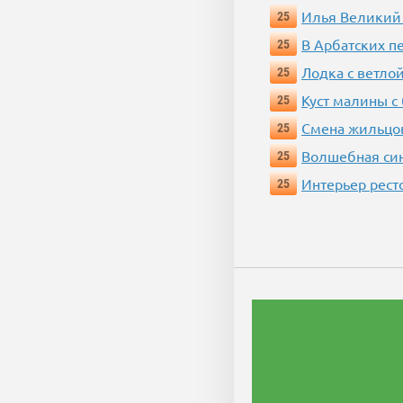
Илья Великий
25
В Арбатских п
25
Лодка с ветло
25
Куст малины с
25
Смена жильцо
25
Волшебная си
25
Интерьер рест
25