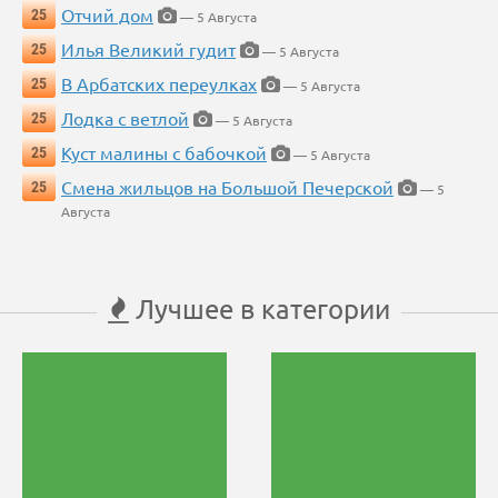
Отчий дом
25
— 5 Августа
Илья Великий гудит
25
— 5 Августа
В Арбатских переулках
25
— 5 Августа
Лодка с ветлой
25
— 5 Августа
Куст малины с бабочкой
25
— 5 Августа
Смена жильцов на Большой Печерской
25
— 5
Августа
Лучшее в категории