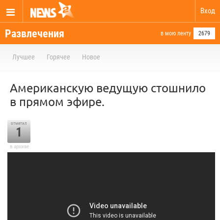
Вход
Развлечения
в мою ленту
2679
Лучшее
Горячее
Новое
Американскую ведущую стошнило
в прямом эфире.
отметил
1
в архиве