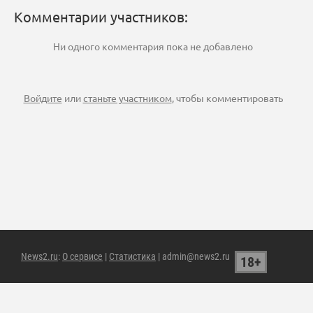
Комментарии участников:
Ни одного комментария пока не добавлено
Войдите
или
станьте участником
, чтобы комментировать
News2.ru
:
О сервисе
|
Статистика
| admin@news2.ru
18+