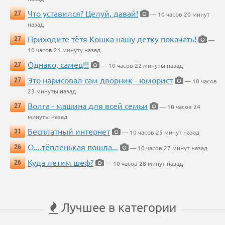
Что уставился? Целуй, давай!
27
— 10 часов 20 минут
назад
Приходите тётя Кошка нашу детку покачать!
27
—
10 часов 21 минуту назад
Однако, самец!!!
27
— 10 часов 22 минуты назад
Это нарисовал сам дворник - юморист
27
— 10 часов
23 минуты назад
Волга - машина для всей семьи
27
— 10 часов 24
минуты назад
Бесплатный интернет
31
— 10 часов 25 минут назад
О....тёпленькая пошла...
26
— 10 часов 27 минут назад
Куда летим шеф?
26
— 10 часов 28 минут назад
Лучшее в категории