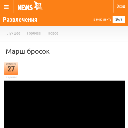
Вход
Развлечения
в мою ленту
2679
Лучшее
Горячее
Новое
Марш бросок
отметили
27
в архиве