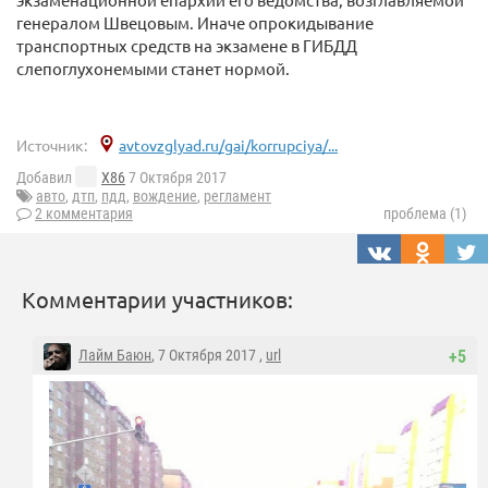
генералом Швецовым. Иначе опрокидывание
транспортных средств на экзамене в ГИБДД
слепоглухонемыми станет нормой.
Источник:
avtovzglyad.ru/gai/korrupciya/...
Добавил
X86
7 Октября 2017
авто
,
дтп
,
пдд
,
вождение
,
регламент
2 комментария
проблема (1)
Комментарии участников:
Лайм Баюн
, 7 Октября 2017 ,
url
+5