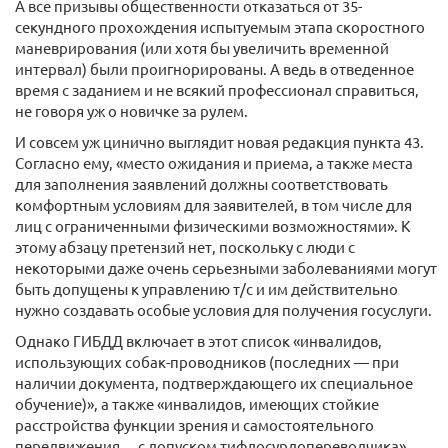
А все призывы общественности отказаться от 35-
секундного прохождения испытуемым этапа скоростного
маневрирования (или хотя бы увеличить временной
интервал) были проигнорированы. А ведь в отведенное
время с заданием и не всякий профессионал справиться,
не говоря уж о новичке за рулем.
И совсем уж цинично выглядит новая редакция пункта 43.
Согласно ему, «место ожидания и приема, а также места
для заполнения заявлений должны соответствовать
комфортным условиям для заявителей, в том числе для
лиц с ограниченными физическими возможностями». К
этому абзацу претензий нет, поскольку с люди с
некоторыми даже очень серьезными заболеваниями могут
быть допущены к управлению т/с и им действительно
нужно создавать особые условия для получения госуслуги.
Однако ГИБДД включает в этот список «инвалидов,
использующих собак-проводников (последних — при
наличии документа, подтверждающего их специальное
обучение)», а также «инвалидов, имеющих стойкие
расстройства функции зрения и самостоятельного
передвижения… с допуском тифлосурдопереводчика»