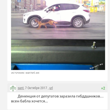
источник: warnet.ws
sant
, 7 Октября 2017 ,
url
+2
Деменция от депутатов заразила гибддшников…
всем бабла хочется...