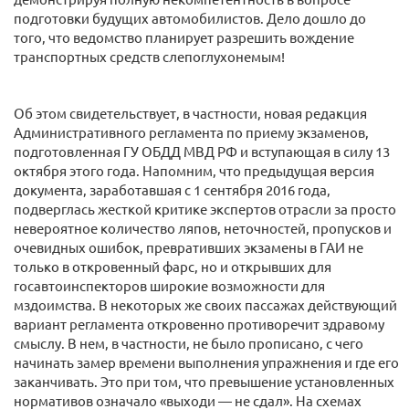
подготовки будущих автомобилистов. Дело дошло до
того, что ведомство планирует разрешить вождение
транспортных средств слепоглухонемым!
Об этом свидетельствует, в частности, новая редакция
Административного регламента по приему экзаменов,
подготовленная ГУ ОБДД МВД РФ и вступающая в силу 13
октября этого года. Напомним, что предыдущая версия
документа, заработавшая с 1 сентября 2016 года,
подверглась жесткой критике экспертов отрасли за просто
невероятное количество ляпов, неточностей, пропусков и
очевидных ошибок, превративших экзамены в ГАИ не
только в откровенный фарс, но и открывших для
госавтоинспекторов широкие возможности для
мздоимства. В некоторых же своих пассажах действующий
вариант регламента откровенно противоречит здравому
смыслу. В нем, в частности, не было прописано, с чего
начинать замер времени выполнения упражнения и где его
заканчивать. Это при том, что превышение установленных
нормативов означало «выходи — не сдал». На схемах