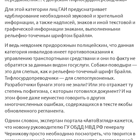
Для этой категории лиц ГАИ предусматривает
«дублирование необходимой звуковой и зрительной
информации, а также надписей, знаков и иной текстовой и
графической информации знаками, выполненными
рельефно-точечным шрифтом Брайля».
И ведь невдомек придорожным полицейским, что данная
категория инвалидов имеет противопоказания к
управлению транспортными средствами и они по факту не
обратятся за данным видом госуслуги. Собаки-поводыри —
это для слепых, как и рельефно-точечный шрифт Брайля.
Тифлосурдопреводчики — для слепоглухонемых.
Разработчики бумаги этого не знали? Или это отражает ту
степень пофигизма, с которым готовился документ? И на
этом фоне даже неуместно говорить о других
многочисленных ошибках, содержащихся в тексте якобы
обновленного регламента.
Одним словом, экспертам портала «АвтоВзгляд» кажется,
что новому руководителю ГУ ОБДД МВД РФ генералу
Черникову просто необходимо посмотреть, что творится в
экзаменационной епархии его ведомства, возглавляемой