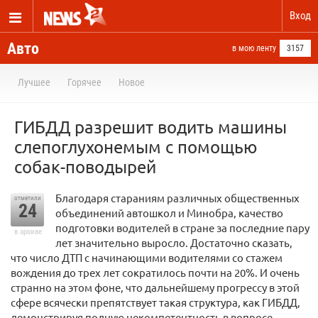
Вход
Авто
в мою ленту
3157
Лучшее
Горячее
Новое
ГИБДД разрешит водить машины
слепоглухонемым с помощью
собак-поводырей
Благодаря стараниям различных общественных
отметили
24
объединений автошкол и Минобра, качество
подготовки водителей в стране за последние пару
в архиве
лет значительно выросло. Достаточно сказать,
что число ДТП с начинающими водителями со стажем
вождения до трех лет сократилось почти на 20%. И очень
странно на этом фоне, что дальнейшему прогрессу в этой
сфере всячески препятствует такая структура, как ГИБДД,
демонстрируя полную некомпетентность в вопросе