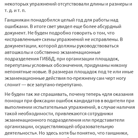
некоторых упражнений отсутствовали длины и размеры и
т. д. и т. п.
Гаишникам понадобился целый год для работы над
ошибками. В итоге свет увидел еще более абсурдный
документ. Не будем подробно говорить о том, что
«исправленные» схемы упражнений не исправлены. В
документации, которой должны руководствоваться
автошколы и собственно экзаменационные
подразделения ГИББД, при организации площадок,
перепутаны условных обозначения, придуманы никому
непонятные новые. В размерах площадок под те или иные
экзаменационные действия по-прежнему сам черт ногу
сломит — все запутано-перепутано.
Не будем так же спрашивать, почему теперь «для оказания
помощи при фиксации ошибок кандидатов в водители при
выполнении испытательных упражнений, в случае наличия
такой необходимости, привлекаются сотрудники
экзаменационного подразделения или представители
организации, осуществляющей образовательную
деятельность». Но здесь хотя бы понятно, что гаишники,