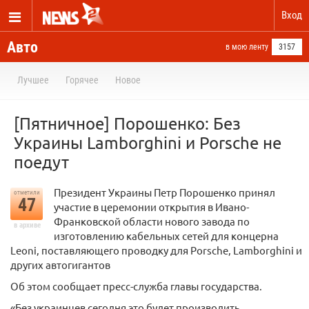
Вход
Авто
в мою ленту
3157
Лучшее
Горячее
Новое
[Пятничное] Порошенко: Без
Украины Lamborghini и Porsche не
поедут
Президент Украины Петр Порошенко принял
отметили
47
участие в церемонии открытия в Ивано-
Франковской области нового завода по
в архиве
изготовлению кабельных сетей для концерна
Leoni, поставляющего проводку для Porsche, Lamborghini и
других автогигантов
Об этом сообщает пресс-служба главы государства.
«Без украинцев сегодня это будет производить