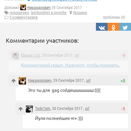
Добавил
Никандрович
29 Сентября 2017
порошенко
,
lamborghini и porsche
Украина
5 комментариев
проблема (4)
Комментарии участников:
Юлька с н2
, 29 Сентября 2017 ,
url
-9
Комментарий скрыт. Нажмите, чтобы показать.
Никандрович
, 29 Сентября 2017 ,
url
+8
Это ты для gag сойдешшшшшш:((((
Tade7am
, 30 Сентября 2017 ,
url
-1
Йуля полнейшее «г» :)))