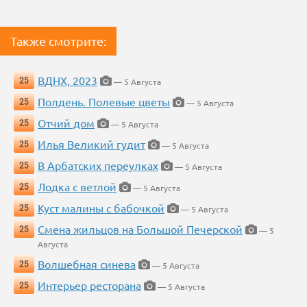
Также смотрите:
ВДНХ, 2023
25
— 5 Августа
Полдень. Полевые цветы
25
— 5 Августа
Отчий дом
25
— 5 Августа
Илья Великий гудит
25
— 5 Августа
В Арбатских переулках
25
— 5 Августа
Лодка с ветлой
25
— 5 Августа
Куст малины с бабочкой
25
— 5 Августа
Смена жильцов на Большой Печерской
25
— 5
Августа
Волшебная синева
25
— 5 Августа
Интерьер ресторана
25
— 5 Августа