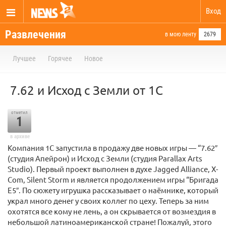
Вход
Развлечения
в мою ленту
2679
Лучшее
Горячее
Новое
7.62 и Исход с Земли от 1С
отметил
1
в архиве
Компания 1С запустила в продажу две новых игры — “7.62″
(студия Апейрон) и Исход с Земли (студия Parallax Arts
Studio). Первый проект выполнен в духе Jagged Alliance, X-
Com, Silent Storm и является продолжением игры “Бригада
Е5″. По сюжету игрушка рассказывает о наёмнике, который
украл много денег у своих коллег по цеху. Теперь за ним
охотятся все кому не лень, а он скрывается от возмездия в
небольшой латиноамериканской стране! Пожалуй, этого