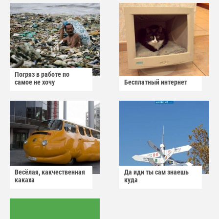
Погряз в работе по
самое не хочу
Бесплатный интернет
Весёлая, какчественная
Да иди ты сам знаешь
какаха
куда