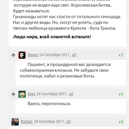
которую не видел еще свет. Королевская Битва,
будет называться.
Гуманоиды хотят нас спасти от тотального геноцида.
Нас и другие виды. Но, могут не успеть, судя по
твитам любимца кровавого Кремля - бота Трампа.
Люди мира, всей планетой встаньте!
Stopor
, 24 Сентября 2017 ,
url
+7
Пациент, в процедурной вас дожидается
собакоохранная клизьма. Не забудьте свои
полотенце, набат и резиновые боты.
Uriel
, 24 Сентября 2017 ,
url
+1
Ванга, перелогинься.
Barban
, 24 Сентября 2017 ,
url
+3