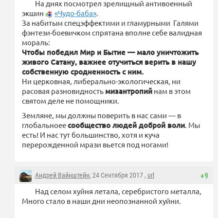
На днях посмотрел зрелищный антивоенный
экшин
«Чудо-баба»
.
За набитым спецэффектими и гламурными Галями
фэнтези-боевичком спрятана вполне себе валидная
мораль:
Чтобы победил Мир и Бытие — мало уничтожить
живого Сатану, важнее отучиться верить в нашу
собственную сродненность с ним.
Ни церковная, либерально-экологическая, ни
расовая разновидность
мизантропий
нам в этом
святом деле не помощники.
Земляне, мы должны поверить в нас сами — в
глобальноее
сообщество людей доброй воли
. Мы
есть! И нас тут большинство, хотя и куча
перерожденной мрази вьется под ногами!
Андрей Вайнштейн
, 24 Сентября 2017 ,
url
+9
Над селом хуйня летала, серебристого металла,
Много стало в наши дни неопознанной хуйни.