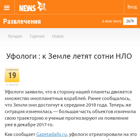
Вход
Развлечения
в мою ленту
2679
Лучшее
Горячее
Новое
Уфологи : к Земле летят сотни НЛО
отметили
19
в архиве
Уфологи заявили, что в сторону нашей планеты движется
множество инопланетных кораблей. Ранее сообщалось,
что Земли они достигнут к середине 2018 года. Теперь же
ситуация изменилась — большая часть объектов изменила
свою траекторию и ученые прогнозируют их появление
уже в декабре 2017-го.
Как сообщает
Gazetadaily.ru
, уфологи отреагировали на это