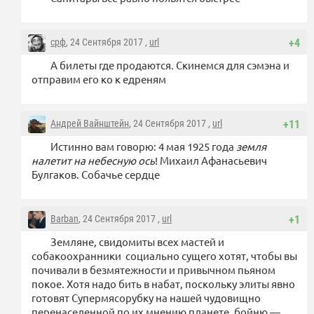
срф
, 24 Сентября 2017 ,
url
+4
А билеты где продаются. Скинемся для сэмэна и
отправим его ко к едреням
Андрей Вайнштейн
, 24 Сентября 2017 ,
url
+11
Истинно вам говорю: 4 мая 1925 года
земля
налетит на небесную ось
! Михаил Афанасьевич
Булгаков. Собачье сердце
Barban
, 24 Сентября 2017 ,
url
+1
Земляне, свидомиты всех мастей и
собакоохранники социально сущего хотят, чтобы вы
почивали в безмятежности и привычном пьяном
покое. Хотя надо бить в набат, поскольку элиты явно
готовят Супермясорубку на нашей чудовищно
перенаселенной по их мнению планете, бойню —