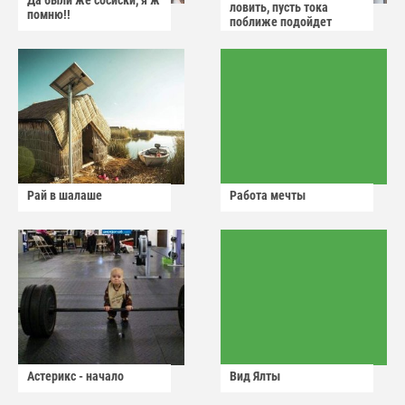
Да были же сосиски, я ж
ловить, пусть тока
помню!!
поближе подойдет
Рай в шалаше
Работа мечты
Астерикс - начало
Вид Ялты