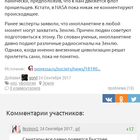
панически, предположив, что к нам движется флот
пришельцев. Кстати, в NASA пока никак не комментируют
происходящее.
Ранее эксперты заявили, что инопланетяне в любой
момент могут захватить Землю. Причем людям советуют
подготовиться к этому. По словам ученых, инопланетяне
давно подают различные радиосигналы на Землю.
Однако, когда именно внеземные цивилизации решат
прилететь сами, пока не понятно.
Источник:
svpressa.ru/society/news/18190...
Добавил
gorvl
24 Сентября 2017
нло
,
уфология
Земля
8 комментариев
проблема (10)
Комментарии участников:
Rezinov2
, 24 Сентября 2017 ,
url
+17
Санитары все равно появятся быстрее