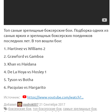
Топ самые зрелищные боксерские бои. Подборка одних из
самых ярких и зрелищных боксерских поединков
последних лет. В топ вошли бои:
1. Martinez vs Williams 2
2. Grawford vs Gamboa
3. Khan vs Maidana
4. De La Hoya vs Mosley 1
5. Tyson vs Botha
6. Pacquiao vs Margarito
Источник:
https://www.youtube.com/watch?...
Добавил
pashok007
21 Сентября 2017
боксерские бои
,
топ боксерские бои
,
самые зрелищные бои
,