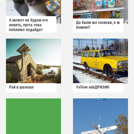
А может не будем его
Да были же сосиски, я ж
ловить, пусть тока
помню!!
поближе подойдет
Рай в шалаше
Yellow subДРИЗИН