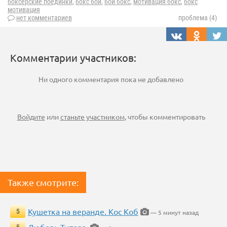
боксерские поединки
,
бокс бои
,
бой бокс
,
мотивация бокс
,
бокс
мотивация
нет комментариев
проблема (4)
Комментарии участников:
Ни одного комментария пока не добавлено
Войдите
или
станьте участником
, чтобы комментировать
Также смотрите:
Кушетка на веранде. Кос Коб
5
— 5 минут назад