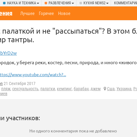
НАУКА И ТЕХНИКА
РАЗВЛЕЧЕНИЯ
КУХНЯ NEWS2
КОММЕНТАРИ
ения
Лучшее
Горячее
Новое
 палаткой и не "рассыпаться"? В этом 
ир тантры.
tbYrD2w
родок, у берега реки, костер, песни, природа, и много «живого
ttps://www.youtube.com/watch?...
on
21 Сентября 2017
,
пляж
,
сексуальность
,
палатки
,
кемпинг
,
барабан
,
джем
Сша
,
Украина
,
Р
риев
и участников:
Ни одного комментария пока не добавлено