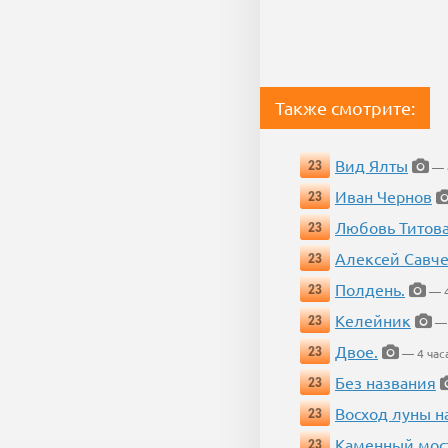
Также смотрите:
Вид Ялты
23
— 4
Иван Чернов
23
Любовь Титов
23
Алексей Савч
23
Полдень.
23
— 4
Келейник
23
— 
Двое.
23
— 4 час
Без названия
23
Восход луны н
23
Каменный мос
23