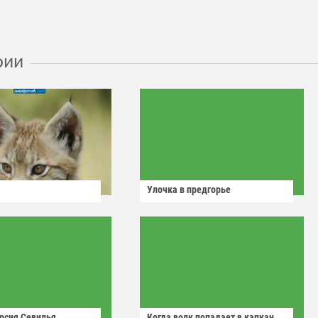
рии
Улочка в предгорье
рсия Севилья
Когда волк попадает в капкан