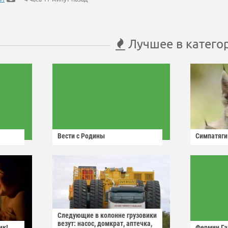
Лучшее в катего
Вести с Родины
Симпатяги
Следующие в колонне грузовики
везут: насос, домкрат, аптечка,
ик!
Фермин Га