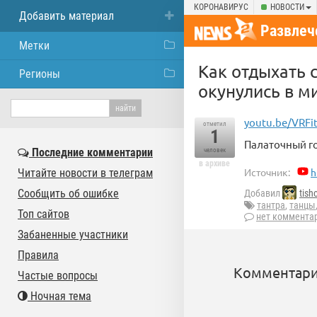
КОРОНАВИРУС
НОВОСТИ
Добавить материал
Развлеч
Метки
Как отдыхать с
Регионы
окунулись в м
youtu.be/VRFi
отметил
1
Палаточный го
Последние комментарии
человек
в архиве
Источник:
h
Читайте новости в телеграм
Сообщить об ошибке
Добавил
tish
тантра
,
танцы
Топ сайтов
нет коммента
Забаненные участники
Правила
Комментари
Частые вопросы
Ночная тема