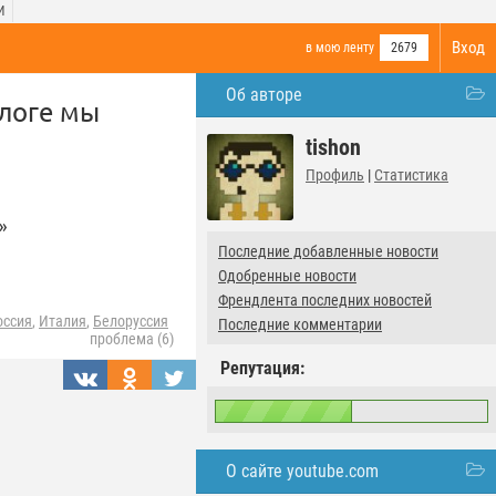
И
Вход
в мою ленту
2679
Об авторе
блоге мы
tishon
Профиль
|
Статистика
»
Последние добавленные новости
Одобренные новости
Френдлента последних новостей
оссия
,
Италия
,
Белоруссия
Последние комментарии
проблема (6)
Репутация:
О сайте youtube.com