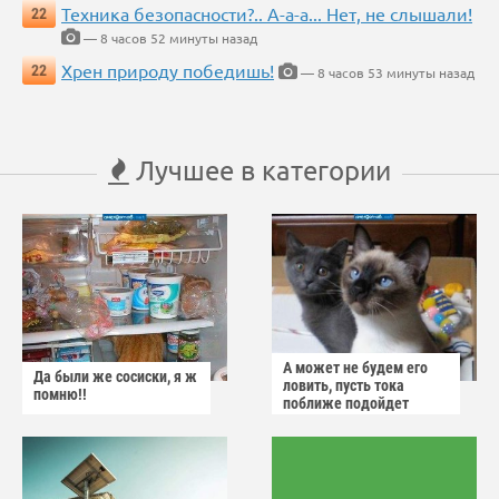
Техника безопасности?.. А-а-а... Нет, не слышали!
22
— 8 часов 52 минуты назад
Хрен природу победишь!
22
— 8 часов 53 минуты назад
Лучшее в категории
А может не будем его
Да были же сосиски, я ж
ловить, пусть тока
помню!!
поближе подойдет