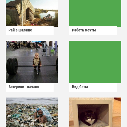
Рай в шалаше
Работа мечты
Астерикс - начало
Вид Ялты