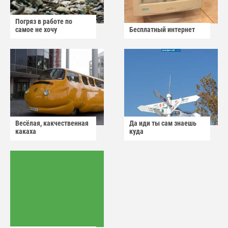
Погряз в работе по
самое не хочу
Бесплатный интернет
Весёлая, какчественная
Да иди ты сам знаешь
какаха
куда