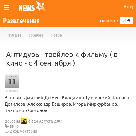
Вход
Развлечения
в мою ленту
2679
Лучшее
Горячее
Новое
Антидурь - трейлер к фильму ( в
кино - с 4 сентября )
отметили
11
в архиве
В ролях: Дмитрий Дюжев, Владимир Турчинский, Татьяна
Догилева, Александр Баширов, Игорь Миркурбанов,
Владимир Симонов
Добавил
dik
24 Августа 2007
кино
2 комментария