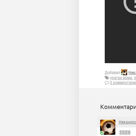
Добавил
Ник
ураган ирма
,
л
3 комментари
Комментари
Никандр
:)))))))