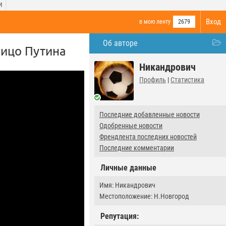
И
Вход
в мою ленту
2679
Об авторе
лицо Путина
Никандрович
Профиль
|
Статистика
Последние добавленные новости
Одобренные новости
Френдлента последних новостей
Последние комментарии
Личные данные
Имя: Никандрович
Местоположение: Н.Новгород
Репутация: