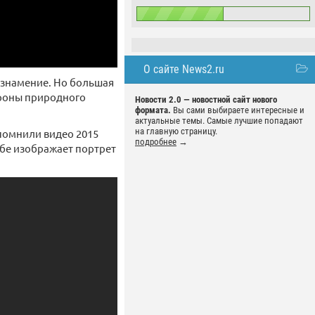
О сайте News2.ru
е знамение. Но большая
тороны природного
Новости 2.0 — новостной сайт нового
формата.
Вы сами выбираете интересные и
актуальные темы. Самые лучшие попадают
на главную страницу.
ипомнили видео 2015
подробнее
→
ебе изображает портрет