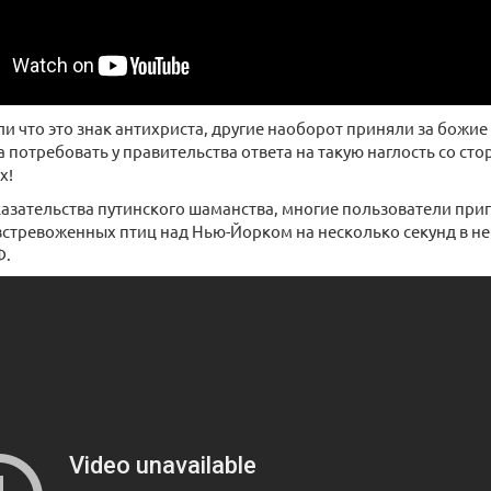
и что это знак антихриста, другие наоборот приняли за божи
а потребовать у правительства ответа на такую наглость со с
х!
казательства путинского шаманства, многие пользователи пр
я встревоженных птиц над Нью-Йорком на несколько секунд в н
Ф.