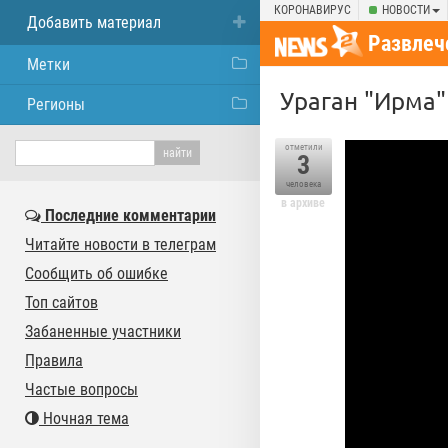
КОРОНАВИРУС
НОВОСТИ
Добавить материал
Развлеч
Метки
Ураган "Ирма"
Регионы
отметили
3
человека
в архиве
Последние комментарии
Читайте новости в телеграм
Сообщить об ошибке
Топ сайтов
Забаненные участники
Правила
Частые вопросы
Ночная тема