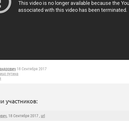
андрович
18 Сентября 2017
ицо путина
я
и участников:
ович
, 18 Сентября 2017 ,
url