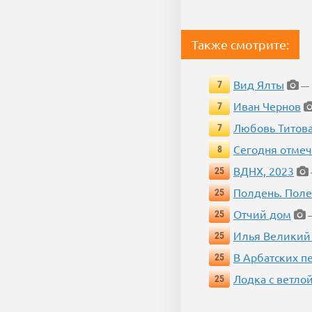
Также смотрите:
Вид Ялты
7
— 
Иван Чернов
7
Любовь Титов
7
Сегодня отмеч
8
ВДНХ, 2023
25
Полдень. Пол
25
Отчий дом
25
—
Илья Великий
25
В Арбатских п
25
Лодка с ветло
25