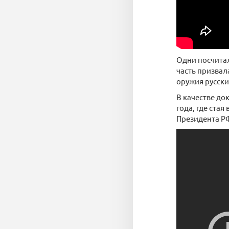
Одни посчитал
часть призвал
оружия русски
В качестве до
года, где ста
Президента Р