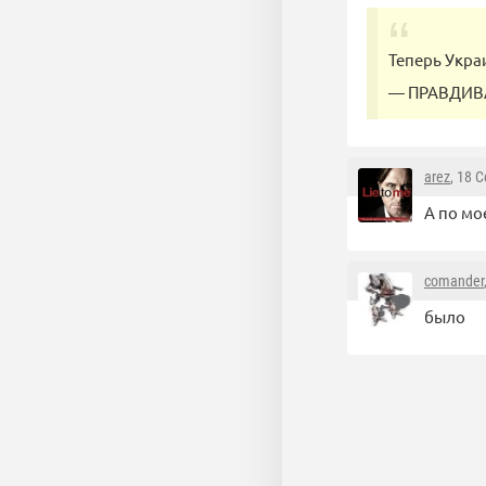
Теперь Укра
— ПРАВДИВА
arez
, 18 
А по мо
comander
было