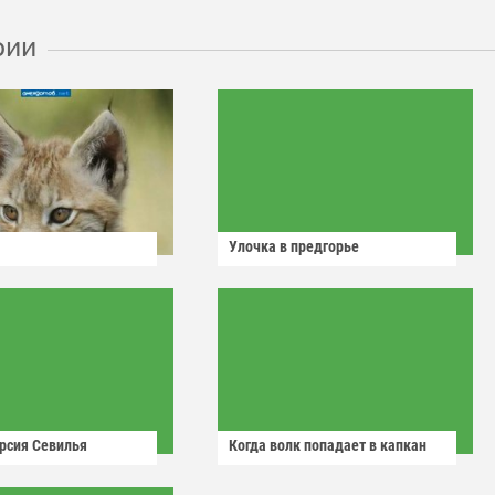
рии
Улочка в предгорье
рсия Севилья
Когда волк попадает в капкан