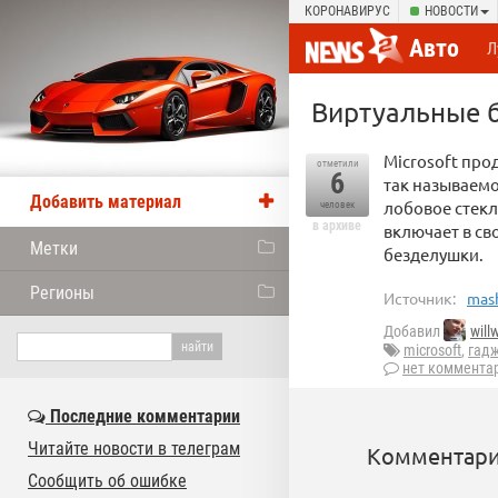
КОРОНАВИРУС
НОВОСТИ
Авто
Л
Виртуальные б
Microsoft про
отметили
6
так называем
Добавить материал
лобовое стекло
человек
в архиве
включает в св
Метки
безделушки.
Регионы
Источник:
mash
Добавил
will
microsoft
,
гад
нет коммента
Последние комментарии
Читайте новости в телеграм
Комментари
Сообщить об ошибке