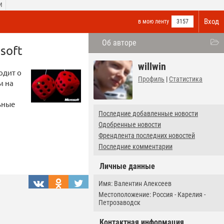
И
Вход
в мою ленту
3157
Об авторе
soft
willwin
одит о
Профиль
|
Статистика
м на
ьные
Последние добавленные новости
Одобренные новости
Френдлента последних новостей
Последние комментарии
Личные данные
Имя: Валентин Алексеев
Местоположение: Россия - Карелия -
Петрозаводск
Контактная информация