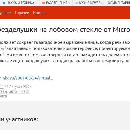
НАУКА И ТЕХНИКА
РАЗВЛЕЧЕНИЯ
КУХНЯ NEWS2
КОММЕНТАРИ
учшее
Горячее
Новое
езделушки на лобовом стекле от Micro
должает сохранять загадочное выражение лица, когда речь зах
ом “адаптивном пользовательском интерфейсе, проектируемо
”. Но вместе с тем, софтверный гигант заходит так далеко, что
ою все еще находящуюся в стадии разработки систему виртуал
inko.ru/2007/08/24/virtual...
win
24 Августа 2007
жеты
,
авто
,
hi-tech
риев
и участников: