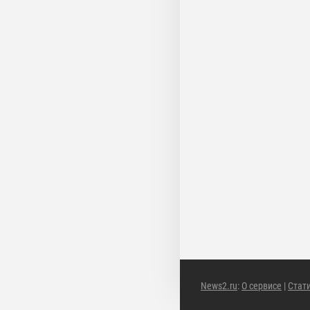
News2.ru
:
О сервисе
|
Стат