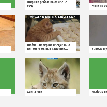
Погряз в работе по самое не
хочу
Мы и не с
Любят...наверное специально
для меня мышек налепили...
Зримая м
Симпатяги
Любовь Ти