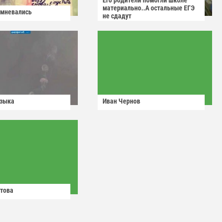
Его родители помогли школе
материально..А остальные ЕГЭ
омневались
не сдадут
узыка
Иван Чернов
това