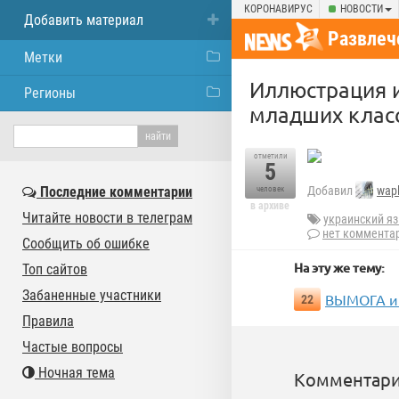
КОРОНАВИРУС
НОВОСТИ
Добавить материал
Развлеч
Метки
Иллюстрация и
Регионы
младших класс
отметили
5
Последние комментарии
Добавил
wap
человек
в архиве
Читайте новости в телеграм
украинский я
нет коммента
Сообщить об ошибке
На эту же тему:
Топ сайтов
Забаненные участники
ВЫМОГА и
22
Правила
Частые вопросы
Ночная тема
Комментари