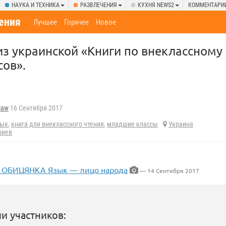
НАУКА И ТЕХНИКА
РАЗВЛЕЧЕНИЯ
КУХНЯ NEWS2
КОММЕНТАРИ
ения
Лучшее
Горячее
Новое
з украинской «Книги по внеклассному
ов».
law
16 Сентября 2017
зык
,
книга для внеклассного чтения
,
младшие классы
Украина
риев
 ОБИЦЯНКА Язык — лицо народа
— 14 Сентября 2017
и участников: