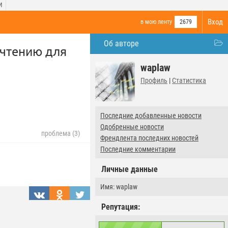
И
Вход
в мою ленту
2679
Об авторе
 чтению для
waplaw
Профиль
|
Статистика
Последние добавленные новости
Одобренные новости
проблема (3)
Френдлента последних новостей
Последние комментарии
Личные данные
Имя: waplaw
Репутация: