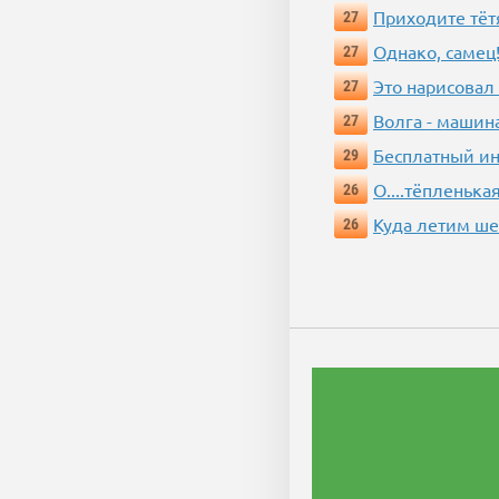
Приходите тёт
27
Однако, самец!
27
Это нарисовал
27
Волга - машин
27
Бесплатный ин
29
О....тёпленькая
26
Куда летим ш
26