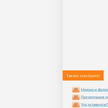
Также смотрите:
Можно и фотос
27
Презентация 
27
Что уставился?
27