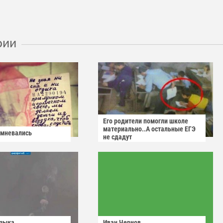
рии
Его родители помогли школе
материально..А остальные ЕГЭ
омневались
не сдадут
узыка
Иван Чернов