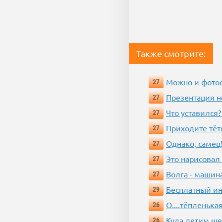
Также смотрите:
Можно и фотос
27
Презентация 
27
Что уставился?
27
Приходите тёт
27
Однако, самец!
27
Это нарисовал
27
Волга - машин
27
Бесплатный ин
29
О....тёпленькая
26
Куда летим ш
26