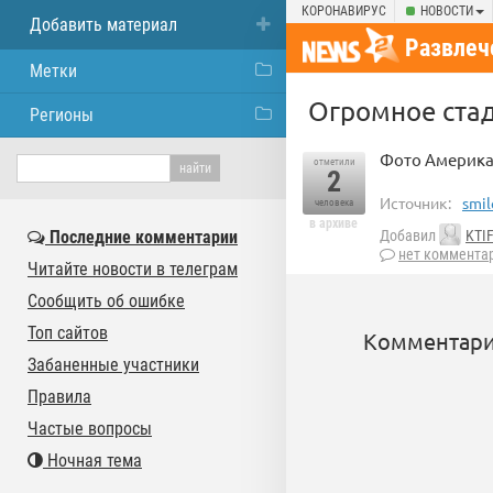
КОРОНАВИРУС
НОВОСТИ
Добавить материал
Развлеч
Метки
Огромное ста
Регионы
Фото Американ
отметили
2
Источник:
smil
человека
в архиве
Последние комментарии
Добавил
KTI
нет коммента
Читайте новости в телеграм
Сообщить об ошибке
Топ сайтов
Комментари
Забаненные участники
Правила
Частые вопросы
Ночная тема