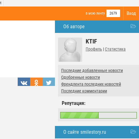
И
Вход
в мою ленту
2679
Об авторе
KTIF
Профиль
|
Статистика
Последние добавленные новости
Одобренные новости
Френдлента последних новостей
Последние комментарии
Репутация:
О сайте smilestory.ru