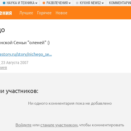
НАУКА И ТЕХНИКА
РАЗВЛЕЧЕНИЯ
КУХНЯ NEWS2
КОММЕНТАРИ
ения
Лучшее
Горячее
Новое
до
ской Семьи "оленей" :)
estory.ru/story/nichego_se...
F
23 Августа 2007
риев
и участников:
Ни одного комментария пока не добавлено
Войдите
или
станьте участником
, чтобы комментировать