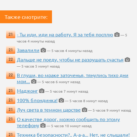
Также смотрите:
- Ты иди, иди на работу. Я за тебя посплю
21
— 5
часов 4 минуты назад
Завалили
21
— 5 часов 4 минуты назад
Дальше не поеду, чтобы не разрушать счастья
22
— 5 часов 5 минут назад
В глуши, во мраке заточенья, тянулись тихо дни
22
мои...
— 5 часов 6 минут назад
Маджонг
21
— 5 часов 7 минут назад
100% блондинка!
21
— 5 часов 8 минут назад
Луч света в темном царстве
21
— 5 часов 9 минут назад
О качестве дорог, можно сообщить по этому
21
телефону
— 5 часов 10 минут назад
Техника безопасности?.. А-а-а... Нет, не слышали!
21