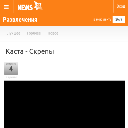
Вход
Развлечения
в мою ленту
2679
Лучшее
Горячее
Новое
Каста - Скрепы
отметили
4
в архиве