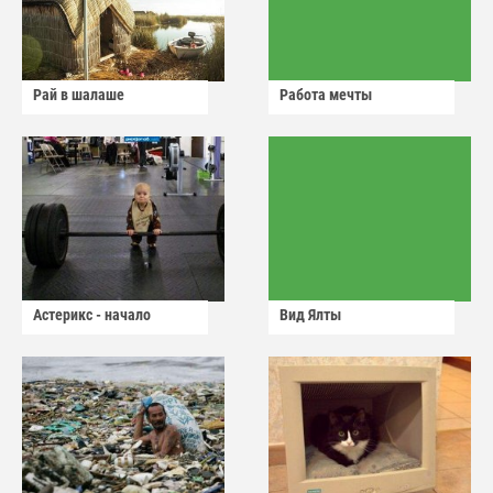
Рай в шалаше
Работа мечты
Астерикс - начало
Вид Ялты