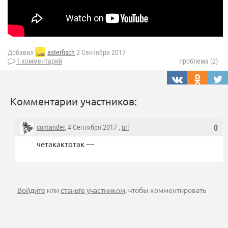
Добавил
asterfisch
2 Сентября 2017
1 комментарий
проблема (2)
Комментарии участников:
comander
, 4 Сентября 2017 ,
url
0
четакактотак ~~
Войдите
или
станьте участником
, чтобы комментировать