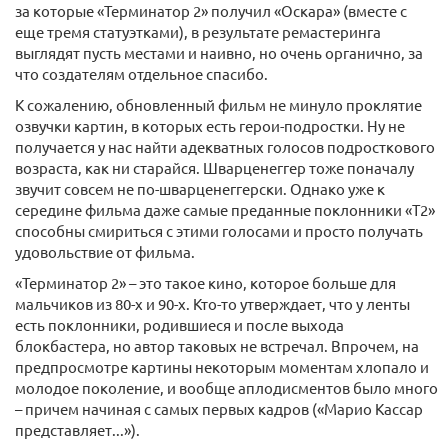
за которые «Терминатор 2» получил «Оскара» (вместе с
еще тремя статуэтками), в результате ремастеринга
выглядят пусть местами и наивно, но очень органично, за
что создателям отдельное спасибо.
К сожалению, обновленный фильм не минуло проклятие
озвучки картин, в которых есть герои-подростки. Ну не
получается у нас найти адекватных голосов подросткового
возраста, как ни старайся. Шварценеггер тоже поначалу
звучит совсем не по-шварценеггерски. Однако уже к
середине фильма даже самые преданные поклонники «Т2»
способны смириться с этими голосами и просто получать
удовольствие от фильма.
«Терминатор 2» – это такое кино, которое больше для
мальчиков из 80-х и 90-х. Кто-то утверждает, что у ленты
есть поклонники, родившиеся и после выхода
блокбастера, но автор таковых не встречал. Впрочем, на
предпросмотре картины некоторым моментам хлопало и
молодое поколение, и вообще аплодисментов было много
– причем начиная с самых первых кадров («Марио Кассар
представляет...»).