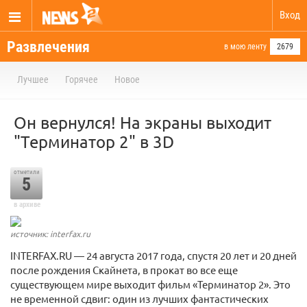
Вход
Развлечения
в мою ленту
2679
Лучшее
Горячее
Новое
Он вернулся! На экраны выходит
"Терминатор 2" в 3D
отметили
5
в архиве
источник: interfax.ru
INTERFAX.RU — 24 августа 2017 года, спустя 20 лет и 20 дней
после рождения Скайнета, в прокат во все еще
существующем мире выходит фильм «Терминатор 2». Это
не временной сдвиг: один из лучших фантастических