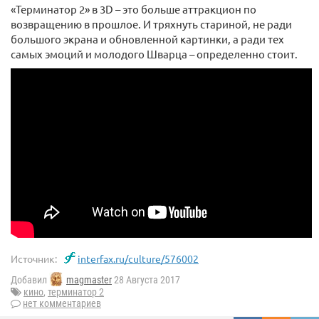
«Терминатор 2» в 3D – это больше аттракцион по
возвращению в прошлое. И тряхнуть стариной, не ради
большого экрана и обновленной картинки, а ради тех
самых эмоций и молодого Шварца – определенно стоит.
Источник:
interfax.ru/culture/576002
Добавил
magmaster
28 Августа 2017
кино
,
терминатор 2
нет комментариев