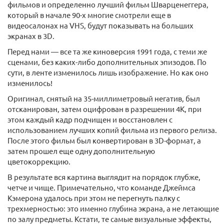
фильмов и определенно лучший фильм Шварценеггера,
который в начале 90-х многие смотрели еще в
видеосалонах на VHS, будут показывать на больших
экранах в 3D.
Перед нами — все та же киноверсия 1991 года, с теми же
сценами, без каких-либо дополнительных эпизодов. По
сути, в ленте изменилось лишь изображение. Но как оно
изменилось!
Оригинал, снятый на 35-миллиметровый негатив, был
отсканирован, затем оцифрован в разрешении 4K, при
этом каждый кадр подчищен и восстановлен с
использованием лучших копий фильма из первого релиза.
После этого фильм был конвертирован в 3D-формат, а
затем прошел еще одну дополнительную
цветокоррекцию.
В результате вся картина выглядит на порядок глубже,
четче и чище. Примечательно, что команде Джеймса
Кэмерона удалось при этом не перегнуть палку с
трехмерностью: это именно глубина экрана, а не летающие
по залу предметы. Кстати, те самые визуальные эффекты,