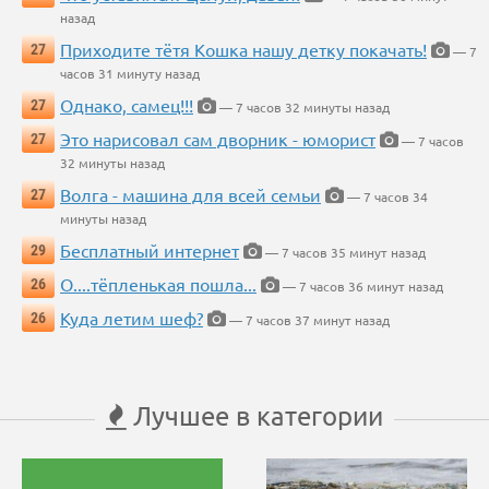
назад
Приходите тётя Кошка нашу детку покачать!
27
— 7
часов 31 минуту назад
Однако, самец!!!
27
— 7 часов 32 минуты назад
Это нарисовал сам дворник - юморист
27
— 7 часов
32 минуты назад
Волга - машина для всей семьи
27
— 7 часов 34
минуты назад
Бесплатный интернет
29
— 7 часов 35 минут назад
О....тёпленькая пошла...
26
— 7 часов 36 минут назад
Куда летим шеф?
26
— 7 часов 37 минут назад
Лучшее в категории