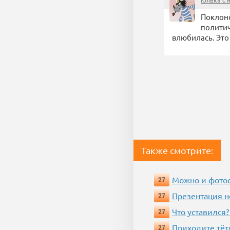
Юлька с 
Поклонс
политич
влюбилась. Это 
Также смотрите:
Можно и фотос
27
Презентация 
27
Что уставился?
27
Приходите тёт
27