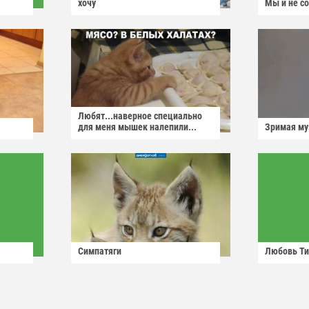
хочу
Мы и не с
Любят...наверное специально
для меня мышек налепили...
Зримая м
Симпатяги
Любовь Ти