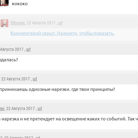
кококо
fStrange
, 22 Августа 2017 ,
url
Комментарий скрыт. Нажмите, чтобы показать.
 Августа 2017 ,
url
удалась?
, 22 Августа 2017 ,
url
 принимаешь одиозные нарезки. где твои принципы?
nge
, 22 Августа 2017 ,
url
а нарезка и не претендует на освещение каких то событий. Так ч