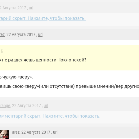
22 Августа 2017 ,
url
арий скрыт. Нажмите, чтобы показать.
rez
, 22 Августа 2017 ,
url
о не разделяешь ценности Поклонской?
 чужую «веру».
авишь свою «веру»(или отсутствие) превыше мнений/вер других
trange
, 22 Августа 2017 ,
url
омментарий скрыт. Нажмите, чтобы показать.
arez
, 22 Августа 2017 ,
url