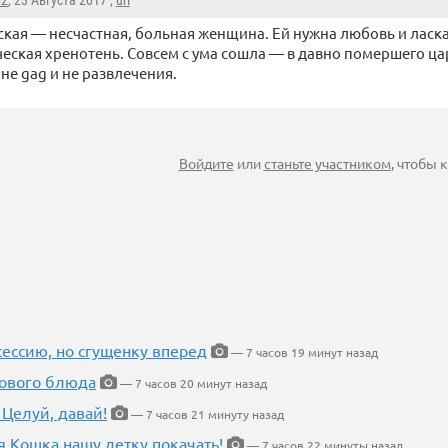
н2
, 23 Августа 2017 ,
url
кая — несчастная, больная женщина. Ей нужна любовь и ласка,
еская хренотень. Совсем с ума сошла — в давно помершего ц
не gag и не развлечения.
Войдите
или
станьте участником
, чтобы
ессию, но сгущенку вперед
— 7 часов 19 минут назад
нового блюда
— 7 часов 20 минут назад
 Целуй, давай!
— 7 часов 21 минуту назад
я Кошка нашу детку покачать!
— 7 часов 22 минуты назад