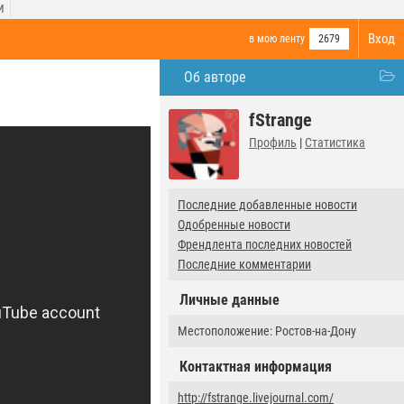
И
Вход
в мою ленту
2679
Об авторе
fStrange
Профиль
|
Статистика
Последние добавленные новости
Одобренные новости
Френдлента последних новостей
Последние комментарии
Личные данные
Местоположение: Ростов-на-Дону
Контактная информация
http://fstrange.livejournal.com/