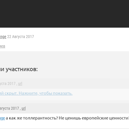
ange
22 Августа 2017
иев
и участников:
густа 2017 ,
url
й скрыт. Нажмите, чтобы показать.
Августа 2017 ,
url
а как же толлерантность? Не ценишь европейские ценности?
nge