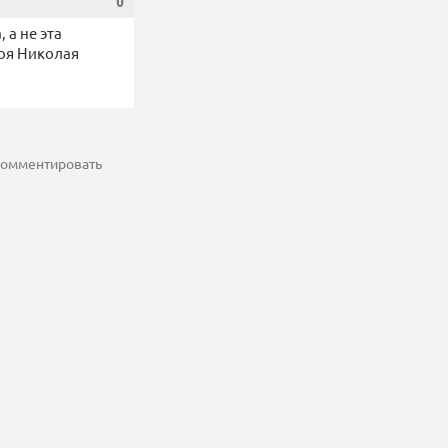
0
 а не эта
аря Николая
 комментировать