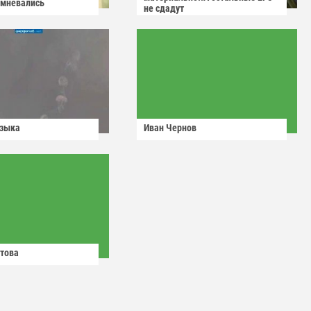
омневались
не сдадут
узыка
Иван Чернов
това