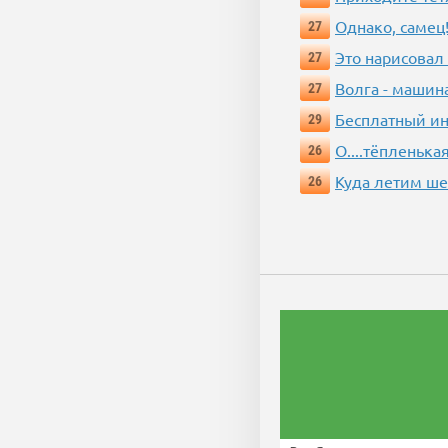
Однако, самец!
27
Это нарисовал
27
Волга - машин
27
Бесплатный ин
29
О....тёпленькая
26
Куда летим ш
26