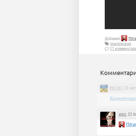
Добавил
fStr
поклонская
11 комментар
Комментари
PIC767
, 22 Ав
Комментари
arez
, 22 
fStra