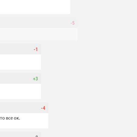
-5
-1
+3
-4
то все ок.