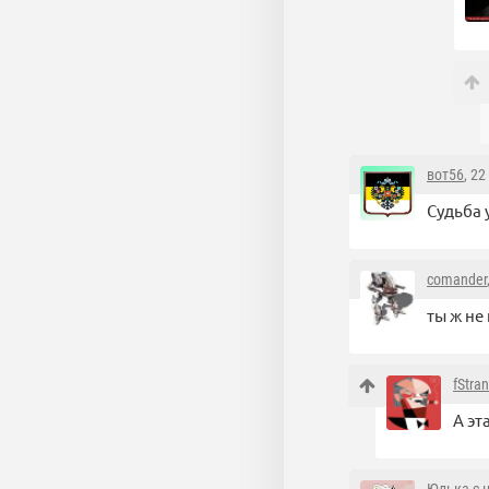
вот56
, 22
Судьба 
comander
ты ж не
fStra
А эт