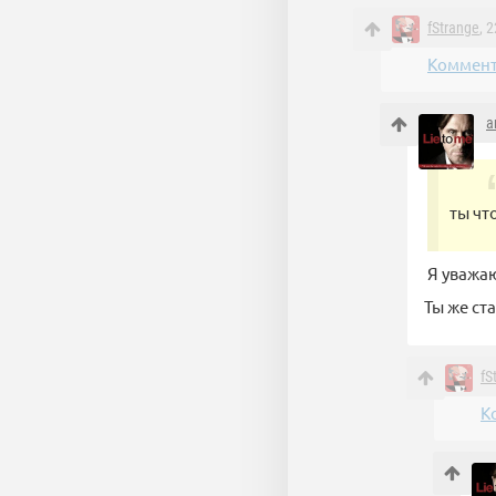
fStrange
, 
Коммент
a
ты чт
Я уважаю
Ты же ст
fS
К