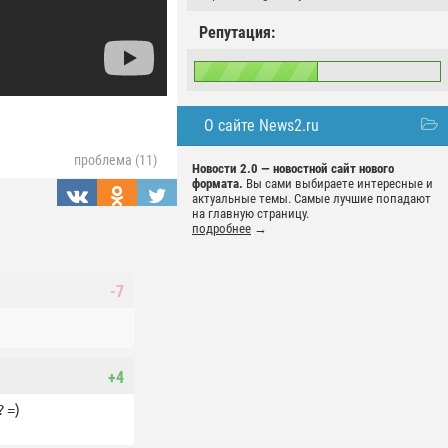
Репутация:
О сайте News2.ru
проблема (11)
Новости 2.0 — новостной сайт нового
формата.
Вы сами выбираете интересные и
актуальные темы. Самые лучшие попадают
на главную страницу.
подробнее
→
-7
+4
 =)