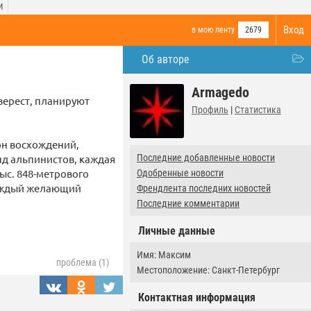
И
Вход
в мою ленту
2679
Об авторе
Armagedo
верест, планируют
Профиль
|
Статистика
зон восхождений,
нд альпинистов, каждая
Последние добавленные новости
ыс. 848-метрового
Одобренные новости
 каждый желающий
Френдлента последних новостей
Последние комментарии
Личные данные
Имя: Максим
проблема (1)
Местоположение: Санкт-Петербург
Контактная информация