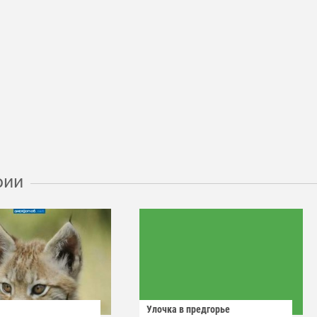
рии
Улочка в предгорье