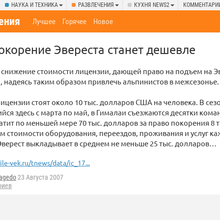
НАУКА И ТЕХНИКА
РАЗВЛЕЧЕНИЯ
КУХНЯ NEWS2
КОММЕНТАРИ
ения
Лучшее
Горячее
Новое
окорение Эвереста станет дешевле
снижение стоимости лицензии, дающей право на подъем на Э
, надеясь таким образом привлечь альпинистов в межсезонье.
лицензии стоят около 10 тыс. долларов США на человека. В се
я здесь с марта по май, в Гималаи съезжаются десятки кома
атит по меньшей мере 70 тыс. долларов за право покорения 8 т
том стоимости оборудования, переездов, проживания и услуг
Эверест выкладывает в среднем не меньше 25 тыс. долларов…
le-vek.ru/tnews/data/ic_17...
agedo
23 Августа 2007
риев