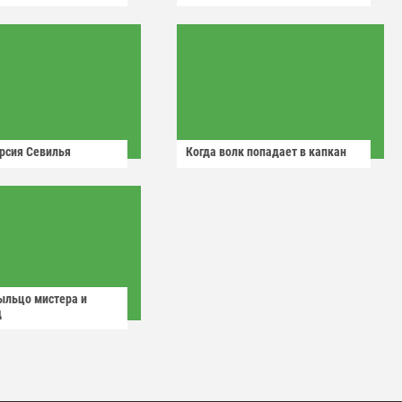
рсия Севилья
Когда волк попадает в капкан
ыльцо мистера и
д