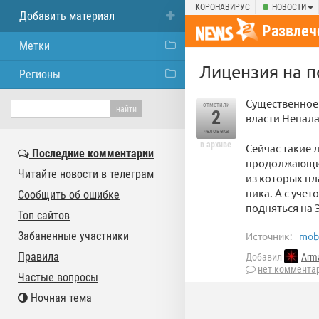
КОРОНАВИРУС
НОВОСТИ
Добавить материал
Развлеч
Метки
Лицензия на п
Регионы
Существенное 
отметили
2
власти Непала
человека
в архиве
Сейчас такие 
Последние комментарии
продолжающийс
Читайте новости в телеграм
из которых пл
пика. А с уче
Сообщить об ошибке
подняться на 
Топ сайтов
Забаненные участники
Источник:
mobi
Правила
Добавил
Arm
нет коммента
Частые вопросы
Ночная тема