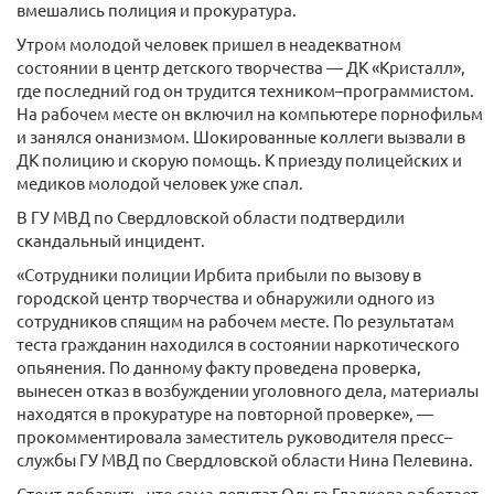
вмешались полиция и прокуратура.
Утром молодой человек пришел в неадекватном
состоянии в центр детского творчества — ДК «Кристалл»,
где последний год он трудится техником–программистом.
На рабочем месте он включил на компьютере порнофильм
и занялся онанизмом. Шокированные коллеги вызвали в
ДК полицию и скорую помощь. К приезду полицейских и
медиков молодой человек уже спал.
В ГУ МВД по Свердловской области подтвердили
скандальный инцидент.
«Сотрудники полиции Ирбита прибыли по вызову в
городской центр творчества и обнаружили одного из
сотрудников спящим на рабочем месте. По результатам
теста гражданин находился в состоянии наркотического
опьянения. По данному факту проведена проверка,
вынесен отказ в возбуждении уголовного дела, материалы
находятся в прокуратуре на повторной проверке», —
прокомментировала заместитель руководителя пресс–
службы ГУ МВД по Свердловской области Нина Пелевина.
Стоит добавить, что сама депутат Ольга Гладкова работает