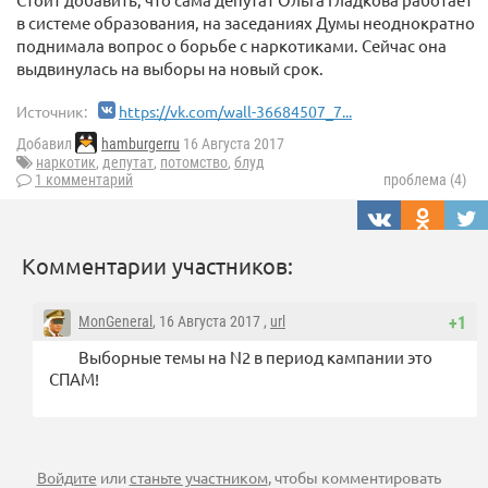
в системе образования, на заседаниях Думы неоднократно
поднимала вопрос о борьбе с наркотиками. Сейчас она
выдвинулась на выборы на новый срок.
Источник:
https://vk.com/wall-36684507_7...
Добавил
hamburgerru
16 Августа 2017
наркотик
,
депутат
,
потомство
,
блуд
1 комментарий
проблема (4)
Комментарии участников:
MonGeneral
, 16 Августа 2017 ,
url
+1
Выборные темы на N2 в период кампании это
СПАМ!
Войдите
или
станьте участником
, чтобы комментировать