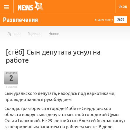
Вход
Развлечения
в мою ленту
2679
Лучшее
Горячее
Новое
[стёб] Сын депутата уснул на
работе
отметили
2
в архиве
Сын уральского депутата, находясь под наркотиками,
прилюдно занялся рукоблудием
Скандал разгорелся в городе Ирбите Свердловской
области вокруг сына депутата местной городской Думы
Ольги Гладковой. Ее 29–летний сын Алексей был застигнут
за неприличным занятием на рабочем месте. В дело