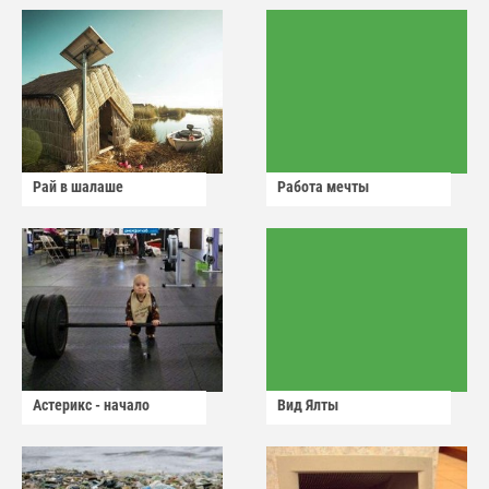
Рай в шалаше
Работа мечты
Астерикс - начало
Вид Ялты