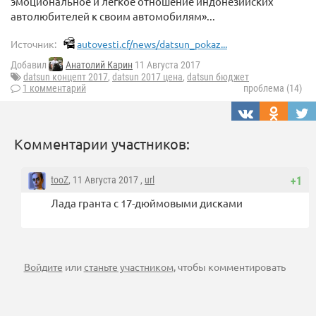
эмоциональное и лёгкое отношение индонезийских
автолюбителей к своим автомобилям»...
Источник:
autovesti.cf/news/datsun_pokaz...
Добавил
Анатолий Карин
11 Августа 2017
datsun концепт 2017
,
datsun 2017 цена
,
datsun бюджет
1 комментарий
проблема (14)
Комментарии участников:
tooZ
, 11 Августа 2017 ,
url
+1
Лада гранта с 17-дюймовыми дисками
Войдите
или
станьте участником
, чтобы комментировать