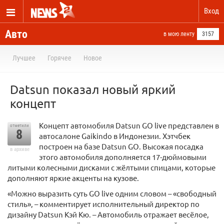
Вход
Авто
в мою ленту
3157
Лучшее
Горячее
Новое
Datsun показал новый яркий
концепт
Концепт автомобиля Datsun GO live представлен в
отметили
8
автосалоне Gaikindo в Индонезии. Хэтчбек
построен на базе Datsun GO. Высокая посадка
в архиве
этого автомобиля дополняется 17-дюймовыми
литыми колесными дисками с жёлтыми спицами, которые
дополняют яркие акценты на кузове.
«Можно выразить суть GO live одним словом – «свободный
стиль», – комментирует исполнительный директор по
дизайну Datsun Кэй Кю. – Автомобиль отражает весёлое,