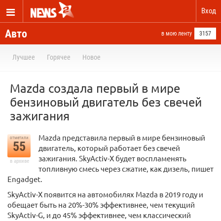
Вход
Авто
в мою ленту
3157
Лучшее
Горячее
Новое
Mazda создала первый в мире
бензиновый двигатель без свечей
зажигания
Mazda представила первый в мире бензиновый
отметили
55
двигатель, который работает без свечей
зажигания. SkyActiv-X будет воспламенять
в архиве
топливную смесь через сжатие, как дизель, пишет
Engadget.
SkyActiv-X появится на автомобилях Mazda в 2019 году и
обещает быть на 20%-30% эффективнее, чем текущий
SkyActiv-G, и до 45% эффективнее, чем классический