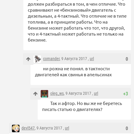
должен разбираться в том, в чем отличие. Что
сравнивают не «бензиновый» двигатель с
дизельным, а 4-тактный. Что отличие не в типе
топлива, а в принципе работы. Что на
бенизине может работать что тот, что другой,
что и 4-тактный может работать не только на
бензине.
comander
, 9 Августа 2017 ,
url
0
ни рожна не понял. в тактности
двигателей как свинья в апельсинах
oleg_ws
, 9 Августа 2017 ,
url
+3
Так и афтор. Но вы же не беретесь
писать статью о двигателях?
devl547
, 9 Августа 2017 ,
url
0