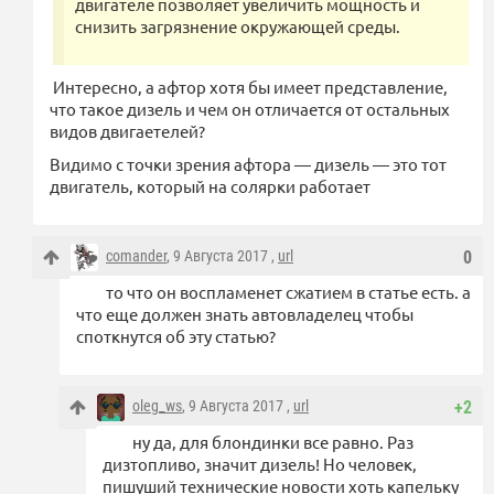
двигателе позволяет увеличить мощность и
снизить загрязнение окружающей среды.
Интересно, а афтор хотя бы имеет представление,
что такое дизель и чем он отличается от остальных
видов двигаетелей?
Видимо с точки зрения афтора — дизель — это тот
двигатель, который на солярки работает
comander
, 9 Августа 2017 ,
url
0
то что он воспламенет сжатием в статье есть. а
что еще должен знать автовладелец чтобы
споткнутся об эту статью?
oleg_ws
, 9 Августа 2017 ,
url
+2
ну да, для блондинки все равно. Раз
дизтопливо, значит дизель! Но человек,
пишуший технические новости хоть капельку