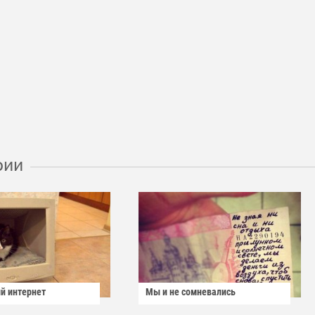
рии
й интернет
Мы и не сомневались