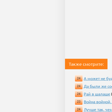
Также смотрите:
А может не бу
24
Да были же со
24
Рай в шалаше
24
Война войной,
23
Лучше так, че
24