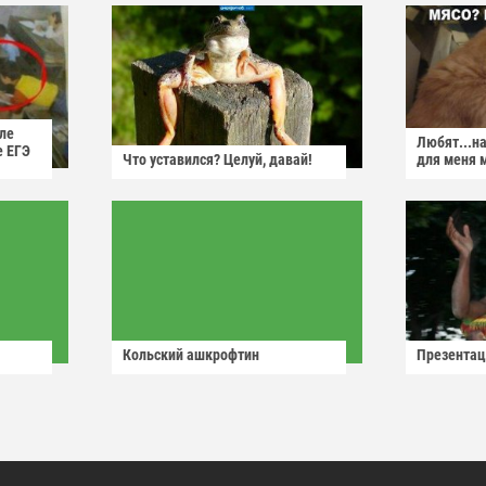
ле
Любят...н
е ЕГЭ
Что уставился? Целуй, давай!
для меня 
Кольский ашкрофтин
Презентац