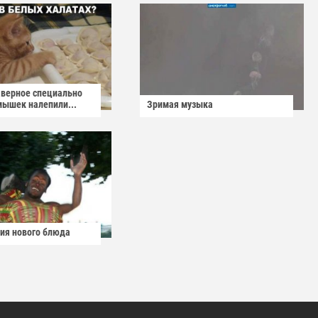
аверное специально
мышек налепили...
Зримая музыка
ия нового блюда