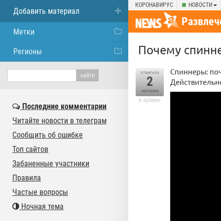
КОРОНАВИРУС
НОВОСТИ
Добавить материал
Развлеч
Метки
Почему спинне
Регионы
Спиннеры: поч
отметили
2
Действительн
человека
в архиве
Последние комментарии
Читайте новости в телеграм
Сообщить об ошибке
Топ сайтов
Забаненные участники
Правила
Частые вопросы
Ночная тема