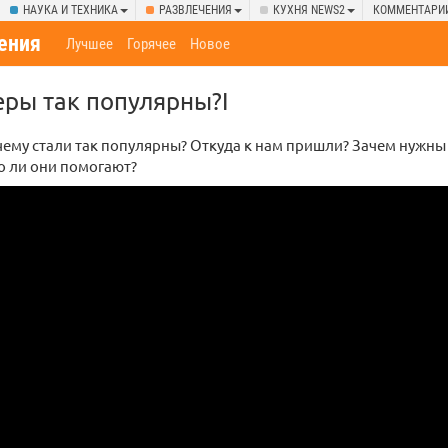
НАУКА И ТЕХНИКА
РАЗВЛЕЧЕНИЯ
КУХНЯ NEWS2
КОММЕНТАРИ
ения
Лучшее
Горячее
Новое
ры так популярны?I
ему стали так популярны? Откуда к нам пришли? Зачем нужны
о ли они помогают?