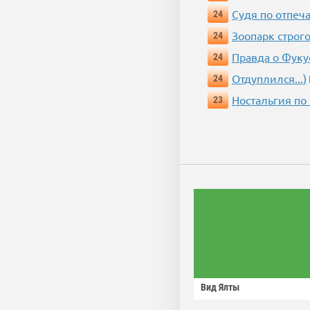
Судя по отпеча
24
Зоопарк строг
24
Правда о Фук
24
Отдуплился...)
24
Ностальгия по
23
Вид Ялты