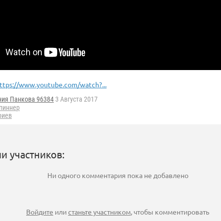
ttps://www.youtube.com/watch?...
ния Панкова 96384
3 Августа 2017
пиннер
риев
и участников:
Ни одного комментария пока не добавлено
Войдите
или
станьте участником
, чтобы комментировать