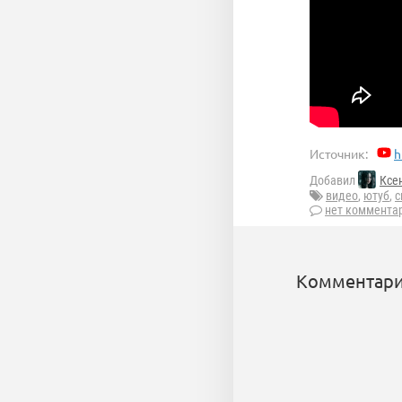
Источник:
h
Добавил
Ксе
видео
,
ютуб
,
с
нет коммента
Комментари