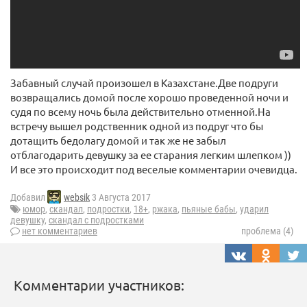
Забавный случай произошел в Казахстане.Две подруги
возвращались домой после хорошо проведенной ночи и
судя по всему ночь была действительно отменной.На
встречу вышел родственник одной из подруг что бы
дотащить бедолагу домой и так же не забыл
отблагодарить девушку за ее старания легким шлепком ))
И все это происходит под веселые комментарии очевидца.
Добавил
websik
3 Августа 2017
юмор
,
скандал
,
подростки
,
18+
,
ржака
,
пьяные бабы
,
ударил
девушку
,
скандал с подростками
нет комментариев
проблема (4)
Комментарии участников: