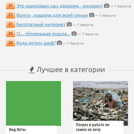
Это нарисовал сам дворник - юморист
27
— 7 Августа
Волга - машина для всей семьи
27
— 7 Августа
Бесплатный интернет
31
— 7 Августа
О....тёпленькая пошла...
26
— 7 Августа
Куда летим шеф?
26
— 7 Августа
Лучшее в категории
Погряз в работе по
Вид Ялты
самое не хочу