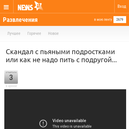
Вход
Развлечения
в мою ленту
2679
Лучшее
Горячее
Новое
Скандал с пьяными подростками
или как не надо пить с подругой...
отметили
3
в архиве