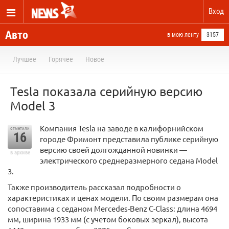
Вход
Авто
в мою ленту
3157
Лучшее
Горячее
Новое
Tesla показала серийную версию
Model 3
Компания Tesla на заводе в калифорнийском
отметили
16
городе Фримонт представила публике серийную
версию своей долгожданной новинки —
в архиве
электрического среднеразмерного седана Model
3.
Также производитель рассказал подробности о
характеристиках и ценах модели. По своим размерам она
сопоставима с седаном Mercedes-Benz C-Class: длина 4694
мм, ширина 1933 мм (с учетом боковых зеркал), высота