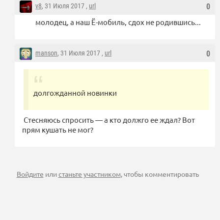
v8
, 31 Июля 2017 ,
url
0
молодец, а наш Ё-мобиль, сдох не родившись...
manson
, 31 Июля 2017 ,
url
0
долгожданной новинки
Стесняюсь спросить — а кто должго ее ждал? Вот
прям кушать не мог?
Войдите
или
станьте участником
, чтобы комментировать