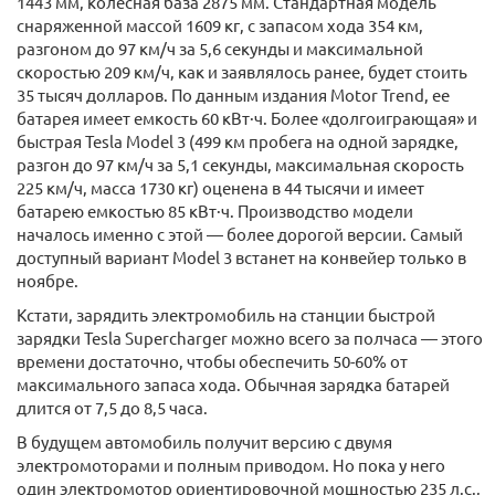
1443 мм, колесная база 2875 мм. Стандартная модель
снаряженной массой 1609 кг, с запасом хода 354 км,
разгоном до 97 км/ч за 5,6 секунды и максимальной
скоростью 209 км/ч, как и заявлялось ранее, будет стоить
35 тысяч долларов. По данным издания Motor Trend, ее
батарея имеет емкость 60 кВт·ч. Более «долгоиграющая» и
быстрая Tesla Model 3 (499 км пробега на одной зарядке,
разгон до 97 км/ч за 5,1 секунды, максимальная скорость
225 км/ч, масса 1730 кг) оценена в 44 тысячи и имеет
батарею емкостью 85 кВт·ч. Производство модели
началось именно с этой — более дорогой версии. Самый
доступный вариант Model 3 встанет на конвейер только в
ноябре.
Кстати, зарядить электромобиль на станции быстрой
зарядки Tesla Supercharger можно всего за полчаса — этого
времени достаточно, чтобы обеспечить 50-60% от
максимального запаса хода. Обычная зарядка батарей
длится от 7,5 до 8,5 часа.
В будущем автомобиль получит версию с двумя
электромоторами и полным приводом. Но пока у него
один электромотор ориентировочной мощностью 235 л.с.,