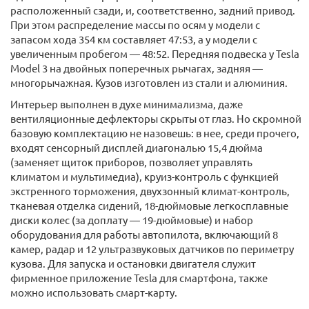
расположенный сзади, и, соответственно, задний привод.
При этом распределение массы по осям у модели с
запасом хода 354 км составляет 47:53, а у модели с
увеличенным пробегом — 48:52. Передняя подвеска у Tesla
Model 3 на двойных поперечных рычагах, задняя —
многорычажная. Кузов изготовлен из стали и алюминия.
Интерьер выполнен в духе минимализма, даже
вентиляционные дефлекторы скрыты от глаз. Но скромной
базовую комплектацию не назовешь: в нее, среди прочего,
входят сенсорный дисплей диагональю 15,4 дюйма
(заменяет щиток приборов, позволяет управлять
климатом и мультимедиа), круиз-контроль с функцией
экстренного торможения, двухзонный климат-контроль,
тканевая отделка сидений, 18-дюймовые легкосплавные
диски колес (за доплату — 19-дюймовые) и набор
оборудования для работы автопилота, включающий 8
камер, радар и 12 ультразвуковых датчиков по периметру
кузова. Для запуска и остановки двигателя служит
фирменное приложение Tesla для смартфона, также
можно использовать смарт-карту.