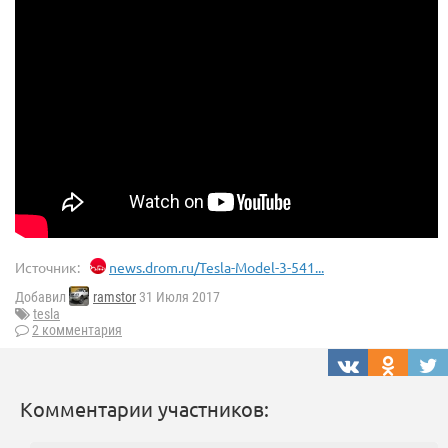
Источник:
news.drom.ru/Tesla-Model-3-541...
Добавил
ramstor
31 Июля 2017
tesla
2 комментария
Комментарии участников: